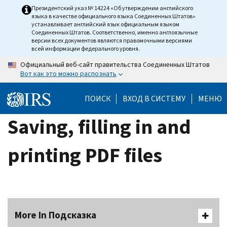
Skip
Президентский указ № 14224 «Об утверждении английского
языка в качестве официального языка Соединенных Штатов»
to
устанавливает английский язык официальным языком
main
Соединенных Штатов. Соответственно, именно англоязычные
версии всех документов являются правомочными версиями
content
всей информации федерального уровня.
Официальный веб-сайт правительства Соединенных Штатов
Вот как это можно распознать
ПОИСК
ВХОД В СИСТЕМУ
МЕНЮ
Saving, filling in and
printing PDF files
More In Подсказка