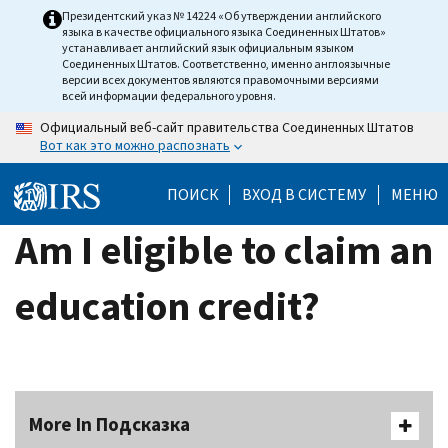
Skip
Президентский указ № 14224 «Об утверждении английского
языка в качестве официального языка Соединенных Штатов»
to
устанавливает английский язык официальным языком
main
Соединенных Штатов. Соответственно, именно англоязычные
версии всех документов являются правомочными версиями
content
всей информации федерального уровня.
Официальный веб-сайт правительства Соединенных Штатов
Вот как это можно распознать
ПОИСК
ВХОД В СИСТЕМУ
МЕНЮ
Am I eligible to claim an
education credit?
More In Подсказка