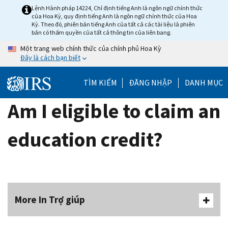
Skip
Lệnh Hành pháp 14224, Chỉ định tiếng Anh là ngôn ngữ chính thức
của Hoa Kỳ, quy định tiếng Anh là ngôn ngữ chính thức của Hoa
to
Kỳ. Theo đó, phiên bản tiếng Anh của tất cả các tài liệu là phiên
main
bản có thẩm quyền của tất cả thông tin của liên bang.
content
Một trang web chính thức của chính phủ Hoa Kỳ
Đây là cách bạn biết
TÌM KIẾM
ĐĂNG NHẬP
DANH MỤC
Am I eligible to claim an
education credit?
More In Trợ giúp