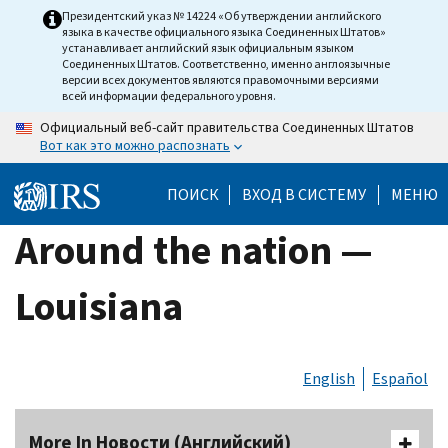
Skip
Президентский указ № 14224 «Об утверждении английского
языка в качестве официального языка Соединенных Штатов»
to
устанавливает английский язык официальным языком
main
Соединенных Штатов. Соответственно, именно англоязычные
версии всех документов являются правомочными версиями
content
всей информации федерального уровня.
Официальный веб-сайт правительства Соединенных Штатов
Вот как это можно распознать
ПОИСК
ВХОД В СИСТЕМУ
МЕНЮ
Around the nation —
Louisiana
English
Español
More In Новости (Английский)