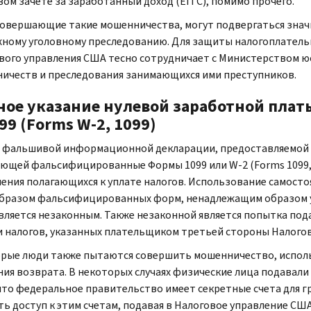
вом зачете за заработанный доход (EITC), помимо прочего.
совершающие такие мошенничества, могут подвергаться зна
ному уголовному преследованию. Для защиты налогоплатель
вого управления США тесно сотрудничает с Министерством 
ичеств и преследования занимающихся ими преступников.
ое указание нулевой заработной плат
099 (Forms W-2, 1099)
 фальшивой информационной декларации, предоставляемой в
ющей фальсифицированные Формы 1099 или W-2 (Forms 1099, 
ения полагающихся к уплате налогов. Использование самосто
бразом фальсифицированных форм, ненадлежащим образом 
является незаконным. Также незаконной является попытка по
и налогов, указанных плательщиком третьей стороны Налого
рые люди также пытаются совершить мошенничество, использ
ния возврата. В некоторых случаях физические лица подавали
 что федеральное правительство имеет секретные счета для 
ть доступ к этим счетам, подавая в Налоговое управление США