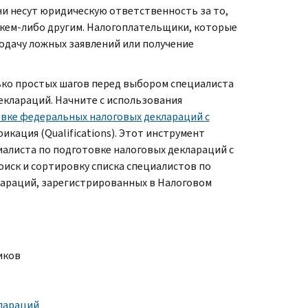
и несут юридическую ответственность за то,
а кем-либо другим. Налогоплательщики, которые
одачу ложных заявлений или получение
ко простых шагов перед выбором специалиста
клараций. Начните с использования
овке федеральных налоговых деклараций с
кация (Qualifications). Этот инструмент
листа по подготовке налоговых деклараций с
иск и сортировку списка специалистов по
араций, зарегистрированных в Налоговом
иков
лараций