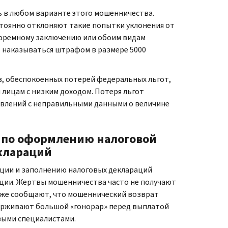
 в любом варианте этого мошенничества.
стоянно отклоняют такие попытки уклонения от
юремному заключению или обоим видам
т наказываться штрафом в размере 5000
в, обеспокоенных потерей федеральных льгот,
 лицам с низким доходом. Потеря льгот
явлений с неправильными данными о величине
 по оформлению налоговой
клараций
ции и заполнению налоговых деклараций
ции. Жертвы мошенничества часто не получают
же сообщают, что мошеннический возврат
держивают большой «гонорар» перед выплатой
выми специалистами.