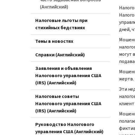
(Английский)
Налого
Налого
Налоговые льготы при
управл
стихийных бедствиях
дней, 
Мошенн
Темы в новостях
налого
могут 
Справки (Английский)
подава
Заявления и объявления
Мошенн
Налогового управления США
жертв.
(IRS) (Английский)
Эти не
Налоговые советы
налого
Налогового управления США
клиент
(IRS) (Английский)
Мошенн
полага
Руководство Налогового
фиктив
управления США (Английский)