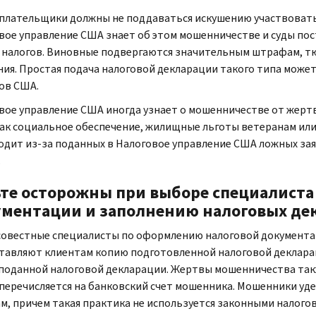
плательщики должны не поддаваться искушению участвовать
вое управление США знает об этом мошенничестве и суды по
 налогов. Виновные подвергаются значительным штрафам, т
ния. Простая подача налоговой декларации такого типа може
ов США.
вое управление США иногда узнает о мошенничестве от жерт
как социальное обеспечение, жилищные льготы ветеранам или
одит из-за поданных в Налоговое управление США ложных за
.
те осторожны при выборе специалиста
ментации и заполнению налоговых де
овестные специалисты по оформлению налоговой документа
тавляют клиентам копию подготовленной налоговой деклара
поданной налоговой декларации. Жертвы мошенничества так
 перечисляется на банковский счет мошенника. Мошенники у
м, причем такая практика не используется законными налого