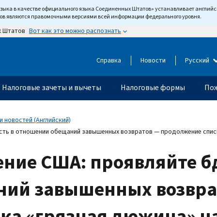
языка в качестве официального языка Соединенных Штатов» устанавливает англи
тов являются правомочными версиями всей информации федерального уровня.
Вот как это можно распознать
х Штатов
Справка
Новости
Русский
Налоговые зачеты и вычеты
Налоговые формы
Пож
 новостей (Английский)
сть в отношении обещаний завышенных возвратов — продолжение списк
ение США: проявляйте б
ний завышенных возвра
ка «грязная дюжина» на