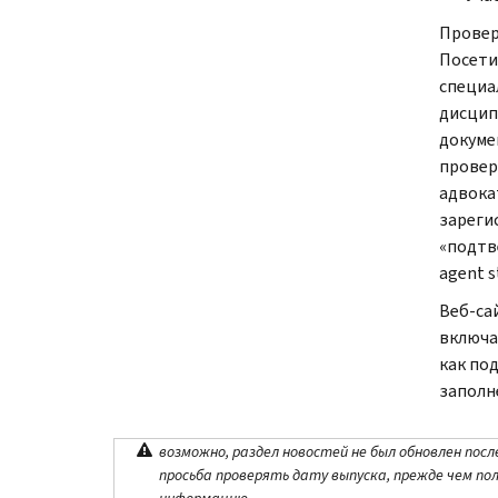
Провер
Посети
специа
дисцип
докуме
провер
адвока
зареги
«подтв
agent s
Веб-са
включа
как по
заполн
возможно, раздел новостей не был обновлен посл
просьба проверять дату выпуска, прежде чем по