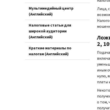
налого
Мультимедийный центр
Лица, 
(Английский)
возмож
Налого
Налоговые статьи для
мошенн
широкой аудитории
Ложн
(Английский)
2, 1
Краткие материалы по
Подача
налогам (Английский)
включа
уменьш
иным о
нулю, 
платы 
Некото
получе
о том,
получи