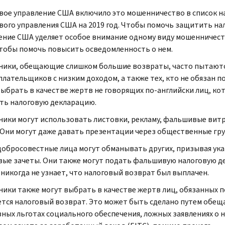
вое управление США включило это мошенничество в список н
вого управления США на 2019 год. Чтобы помочь защитить на
ение США уделяет особое внимание одному виду мошенничест
чтобы помочь повысить осведомленность о нем.
ики, обещающие слишком большие возвраты, часто пытаютс
плательщиков с низким доходом, а также тех, кто не обязан 
выбрать в качестве жертв не говорящих по-английски лиц, ко
ть налоговую декларацию.
ики могут использовать листовки, рекламу, фальшивые витр
 Они могут даже давать презентации через общественные гру
добросовестные лица могут обманывать других, призывая ук
вые зачеты. Они также могут подать фальшивую налоговую де
 никогда не узнает, что налоговый возврат был выплачен.
ики также могут выбрать в качестве жертв лиц, обязанных п
ется налоговый возврат. Это может быть сделано путем обещ
ных льготах социального обеспечения, ложных заявлениях о н