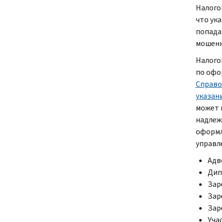
Налого
что ук
попада
мошенн
Налого
по офо
Справо
указан
может 
надлеж
оформл
управл
Адв
Дип
Зар
Зар
Зар
Уча