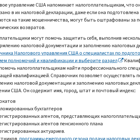
вое управление США напоминает налогоплательщикам, что он
азано в их налоговой декларации, даже если она подготовлен
ются на такие мошенничества, могут быть оштрафованы за п
ических возвратов.
плательщики могут помочь защитить себя, выполнив несколь
рмлению налоговой документации и заполнению налоговых де
чника Налогового управления США о специалистах по подгот
ием полномочий и квалификации и выберите раздел
Квалифи
помочь налогоплательщикам найти профессионального специа
ащей квалификацией. Справочник позволяет осуществлять по
ению налоговой документации и заполнению налоговых декл
ении США. Он содержит имя, город, штат и почтовый индекс:
окатов
ломированных бухгалтеров
егистрированных агентов, представляющих налогоплательщ
егистрированных агентов пенсионного плана
егистрированных актуариев.
стников
программы ежегодного сезона подачи налоговых дек