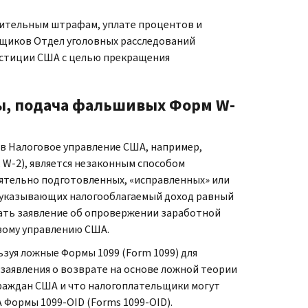
чительным штрафам, уплате процентов и
щиков Отдел уголовных расследований
юстиции США с целью прекращения
ы, подача фальшивых Форм W-
 Налоговое управление США, например,
W-2), является незаконным способом
ятельно подготовленных, «исправленных» или
указывающих налогооблагаемый доход равный
дать заявление об опровержении заработной
вому управлению США.
уя ложные Формы 1099 (Form 1099) для
 заявления о возврате на основе ложной теории
граждан США и что налогоплательщики могут
 Формы 1099-OID (Forms 1099-OID).