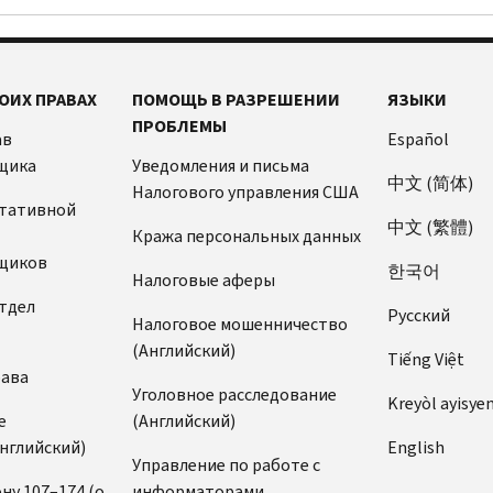
ОИХ ПРАВАХ
ПОМОЩЬ В РАЗРЕШЕНИИ
ЯЗЫКИ
ПРОБЛЕМЫ
ав
Español
щика
Уведомления и письма
中文 (简体)
Налогового управления США
ьтативной
中文 (繁體)
Кража персональных данных
щиков
한국어
Налоговые аферы
тдел
Pусский
Налоговое мошенничество
(Английский)
Tiếng Việt
рава
Уголовное расследование
Kreyòl ayisye
е
(Английский)
нглийский)
English
Управление по работе с
ну 107–174 (о
информаторами