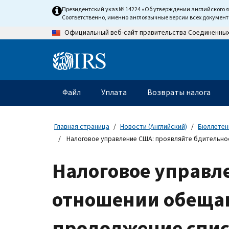
Skip
Президентский указ № 14224 «Об утверждении английского 
to
Соответственно, именно англоязычные версии всех докумен
main
Официальный веб-сайт правительства Соединенны
content
Information
Menu
Файл
Уплата
Возвраты налога
Главное
меню
Главная страница
Новости (Английский)
Бюллетени
Налоговое управление США: проявляйте бдительно
Налоговое управл
отношении обеща
продолжение спис