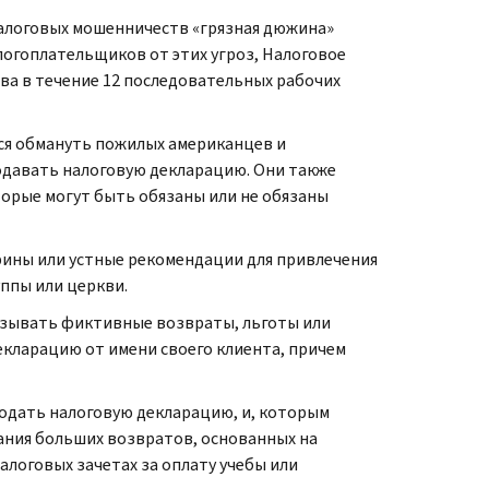
алоговых мошенничеств «грязная дюжина»
логоплательщиков от этих угроз, Налоговое
ва в течение 12 последовательных рабочих
я обмануть пожилых американцев и
подавать налоговую декларацию. Они также
торые могут быть обязаны или не обязаны
ины или устные рекомендации для привлечения
ппы или церкви.
азывать фиктивные возвраты, льготы или
кларацию от имени своего клиента, причем
одать налоговую декларацию, и, которым
ания больших возвратов, основанных на
алоговых зачетах за оплату учебы или