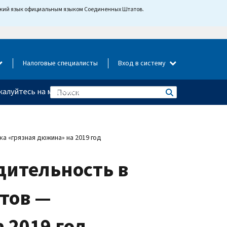
йский язык официальным языком Соединенных Штатов.
Налоговые специалисты
Вход в систему
алуйтесь на мошенничество
а «грязная дюжина» на 2019 год
дительность в
тов —
 2019 год