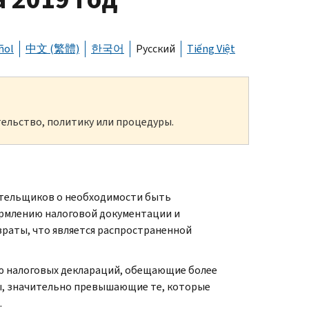
ñol
中文 (繁體)
한국어
Русский
Tiếng Việt
ельство, политику или процедуры.
тельщиков о необходимости быть
рмлению налоговой документации и
раты, что является распространенной
ю налоговых деклараций, обещающие более
ы, значительно превышающие те, которые
.