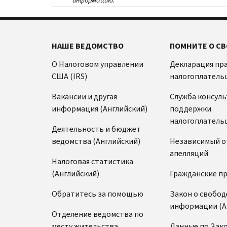
информацию.
НАШЕ ВЕДОМСТВО
ПОМНИТЕ О СВ
О Налоговом управлении
Декларация пр
США (IRS)
налогоплатель
Вакансии и другая
Служба консул
информация (Английский)
поддержки
налогоплатель
Деятельность и бюджет
ведомства (Английский)
Независимый о
апелляций
Налоговая статистика
(Английский)
Гражданские п
Обратитесь за помощью
Закон о свобод
информации (А
Отделение ведомства по
месту жительства
Данные по Зако