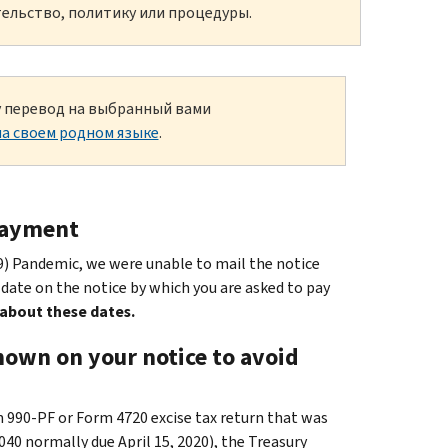
ельство, политику или процедуры.
ку перевод на выбранный вами
а своем родном языке
.
payment
9) Pandemic, we were unable to mail the notice
e date on the notice by which you are asked to pay
about these dates.
hown on your notice to avoid
rm 990-PF or Form 4720 excise tax return that was
1040 normally due April 15, 2020), the Treasury