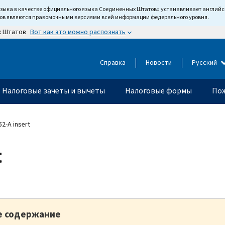
языка в качестве официального языка Соединенных Штатов» устанавливает англи
тов являются правомочными версиями всей информации федерального уровня.
Вот как это можно распознать
х Штатов
Справка
Новости
Русский
Налоговые зачеты и вычеты
Налоговые формы
Пож
2-A insert
t
е содержание