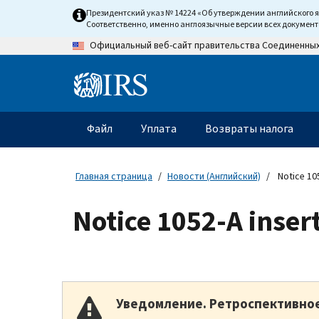
Skip
Президентский указ № 14224 «Об утверждении английского 
to
Соответственно, именно англоязычные версии всех докумен
main
Официальный веб-сайт правительства Соединенны
content
Information
Menu
Файл
Уплата
Возвраты налога
Главное
меню
Главная страница
Новости (Английский)
Notice 105
Notice 1052-A inser
Уведомление. Ретроспективно