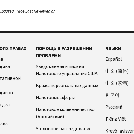
 updated.
Page Last Reviewed or
ОИХ ПРАВАХ
ПОМОЩЬ В РАЗРЕШЕНИИ
ЯЗЫКИ
ПРОБЛЕМЫ
ав
Español
щика
Уведомления и письма
中文 (简体)
Налогового управления США
ьтативной
中文 (繁體)
Кража персональных данных
щиков
한국어
Налоговые аферы
тдел
Pусский
Налоговое мошенничество
(Английский)
Tiếng Việt
рава
Уголовное расследование
Kreyòl ayisye