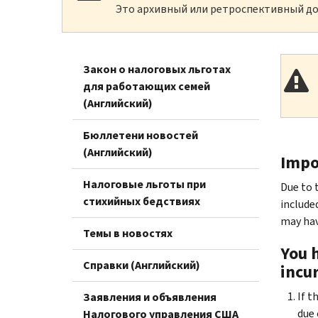
Это архивный или ретроспективный до
Закон о налоговых льготах
для работающих семей
(Английский)
Бюллетени новостей
(Английский)
Impo
Налоговые льготы при
Due to 
стихийных бедствиях
included
may hav
Темы в новостях
You 
Справки (Английский)
incur
If t
Заявления и объявления
due 
Налогового управления США