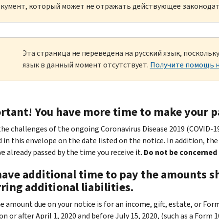
кумент, который может не отражать действующее законодат
Эта страница не переведена на русский язык, посколь
язык в данный момент отсутствует.
Получите помощь н
rtant! You have more time to make your 
the challenges of the ongoing Coronavirus Disease 2019 (COVID-1
 in this envelope on the date listed on the notice. In addition, th
e already passed by the time you receive it.
Do not be concerned 
have additional time to pay the amounts s
ring additional liabilities.
he amount due on your notice is for an income, gift, estate, or Fo
on or after April 1, 2020 and before July 15, 2020, (such as a Form 