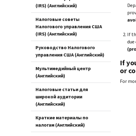
Depa
(IRS) (Английский)
prov
Налоговые советы
avoi
Налогового управления США
(IRS) (Английский)
If t
due 
Руководство Налогового
(pro
управления США (Английский)
If yo
Мультимедийный центр
or co
(Английский)
For mor
Налоговые статьи для
широкой аудитории
(Английский)
Краткие материалы по
налогам (Английский)