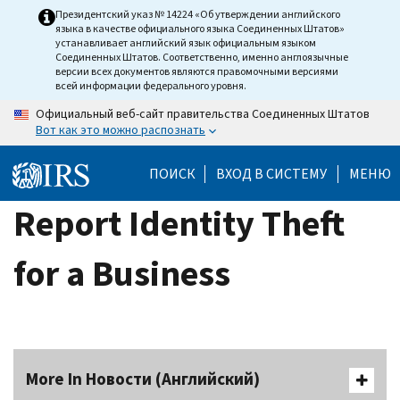
Skip
Президентский указ № 14224 «Об утверждении английского
языка в качестве официального языка Соединенных Штатов»
to
устанавливает английский язык официальным языком
main
Соединенных Штатов. Соответственно, именно англоязычные
версии всех документов являются правомочными версиями
content
всей информации федерального уровня.
Официальный веб-сайт правительства Соединенных Штатов
Вот как это можно распознать
ПОИСК
ВХОД В СИСТЕМУ
МЕНЮ
Report Identity Theft
for a Business
More In Новости (Английский)