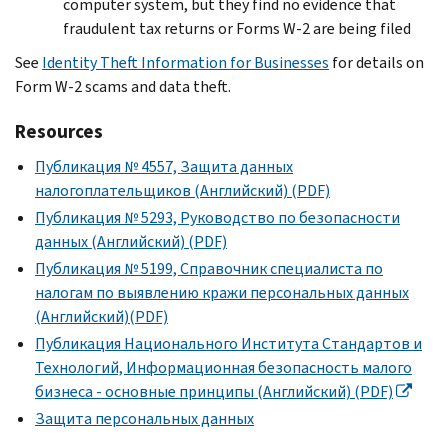
computer system, but they find no evidence that
fraudulent tax returns or Forms W-2 are being filed
See
Identity Theft Information for Businesses
for details on
Form W-2 scams and data theft.
Resources
Публикация № 4557, Защита данных
налогоплательщиков (Английский) (PDF)
Публикация № 5293, Руководство по безопасности
данных (Английский) (PDF)
Публикация № 5199, Справочник специалиста по
налогам по выявлению кражи персональных данных
(Английский)(PDF)
Публикация Национального Института Стандартов и
Технологий, Информационная безопасность малого
бизнеса - основные принципы (Английский) (PDF)
Защита персональных данных