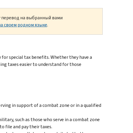
ку перевод на выбранный вами
а своем родном языке
.
 for special tax benefits. Whether they have a
ing taxes easier to understand for those
serving in support of a combat zone or in a qualified
ilitary, such as those who serve in a combat zone
o file and pay their taxes.