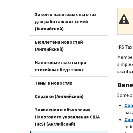
Закон о налоговых льготах
для работающих семей
(Английский)
Бюллетени новостей
IRS Tax 
(Английский)
Members
Налоговые льготы при
simple 
стихийных бедствиях
sacrific
Темы в новостях
Bene
Some of
Справки (Английский)
Com
Заявления и объявления
haza
Налогового управления США
Com
(IRS) (Английский)
or i