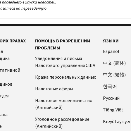
е последнего выпуска новостей.
лагаться на переведенную
ОИХ ПРАВАХ
ПОМОЩЬ В РАЗРЕШЕНИИ
ЯЗЫКИ
ПРОБЛЕМЫ
ав
Español
щика
Уведомления и письма
中文 (简体)
Налогового управления США
ьтативной
中文 (繁體)
Кража персональных данных
щиков
한국어
Налоговые аферы
тдел
Pусский
Налоговое мошенничество
(Английский)
Tiếng Việt
рава
Уголовное расследование
Kreyòl ayisye
е
(Английский)