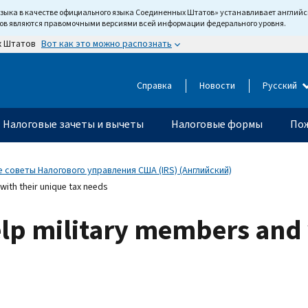
языка в качестве официального языка Соединенных Штатов» устанавливает англи
тов являются правомочными версиями всей информации федерального уровня.
Вот как это можно распознать
х Штатов
Справка
Новости
Русский
Налоговые зачеты и вычеты
Налоговые формы
Пож
 советы Налогового управления США (IRS) (Английский)
with their unique tax needs
help military members and 