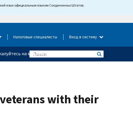
йский язык официальным языком Соединенных Штатов.
Налоговые специалисты
Вход в систему
алуйтесь на мошенничество
veterans with their