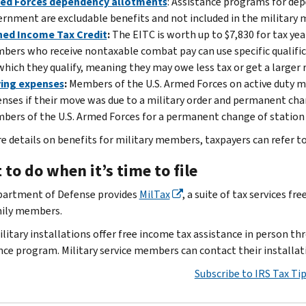
ed Forces dependency allotments
: Assistance programs for de
rnment are excludable benefits and not included in the military
ned Income Tax Credit
:
The EITC is worth up to $7,830 for tax ye
ers who receive nontaxable combat pay can use specific qualifi
which they qualify, meaning they may owe less tax or get a larger 
ing expenses
:
Members of the U.S. Armed Forces on active duty m
nses if their move was due to a military order and permanent cha
ers of the U.S. Armed Forces for a permanent change of station 
e details on benefits for military members, taxpayers can refer t
to do when it’s time to file
artment of Defense provides
MilTax
, a suite of tax services f
ily members.
litary installations offer free income tax assistance in person t
nce program. Military service members can contact their installatio
Subscribe to IRS Tax Ti