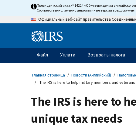
Skip
Президентский указ № 14224 «Об утверждении английского 
to
Соответственно, именно англоязычные версии всех докумен
main
Официальный веб-сайт правительства Соединенны
content
Information
Menu
Файл
Уплата
Возвраты налога
Главное
меню
Главная страница
Новости (Английский)
Налоговые
The IRS is here to help military members and veterans 
The IRS is here to 
unique tax needs