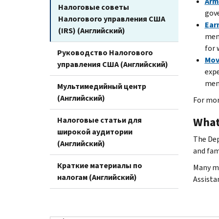
Arm
Налоговые советы
gove
Налогового управления США
Ear
(IRS) (Английский)
memb
for 
Руководство Налогового
Mov
управления США (Английский)
expe
memb
Мультимедийный центр
(Английский)
For mor
What 
Налоговые статьи для
широкой аудитории
The Dep
(Английский)
and fam
Краткие материалы по
Many mi
налогам (Английский)
Assista