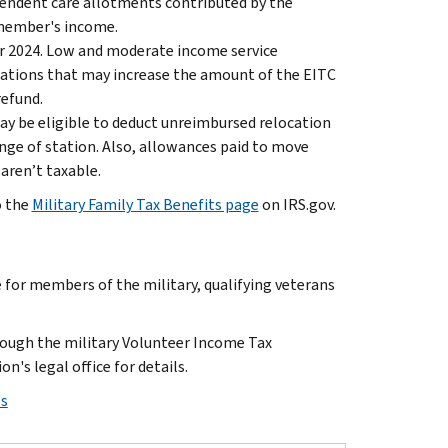
pendent care allotments contributed by the
 member's income.
ar 2024. Low and moderate income service
cations that may increase the amount of the EITC
refund.
ay be eligible to deduct unreimbursed relocation
nge of station. Also, allowances paid to move
aren’t taxable.
o the
Military Family Tax Benefits page
on IRS.gov.
ree for members of the military, qualifying veterans
hrough the military Volunteer Income Tax
n's legal office for details.
ps