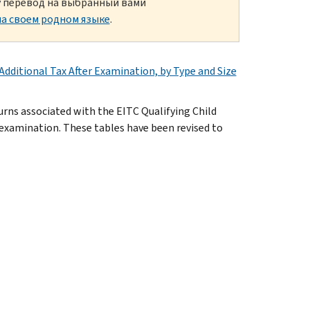
ку перевод на выбранный вами
а своем родном языке
.
itional Tax After Examination, by Type and Size
rns associated with the EITC Qualifying Child
n examination. These tables have been revised to