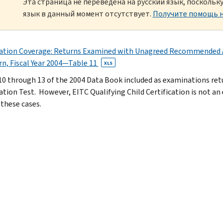
Эта страница не переведена на русский язык, посколь
язык в данный момент отсутствует.
Получите помощь н
tion Coverage: Returns Examined with Unagreed Recommended Add
rn, Fiscal Year 2004—Table 11
XLS
10 through 13 of the 2004 Data Book included as examinations retu
cation Test. However, EITC Qualifying Child Certification is not a
 these cases.