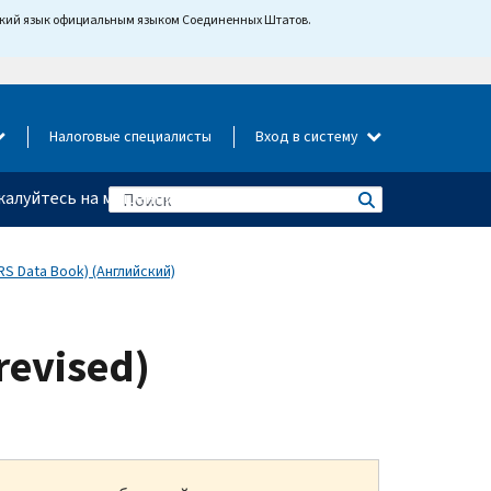
йский язык официальным языком Соединенных Штатов.
Налоговые специалисты
Вход в систему
алуйтесь на мошенничество
S Data Book) (Английский)
(revised)