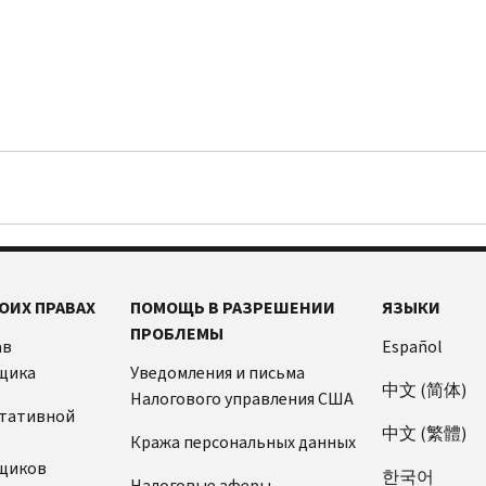
ОИХ ПРАВАХ
ПОМОЩЬ В РАЗРЕШЕНИИ
ЯЗЫКИ
ПРОБЛЕМЫ
ав
Español
щика
Уведомления и письма
中文 (简体)
Налогового управления США
ьтативной
中文 (繁體)
Кража персональных данных
щиков
한국어
Налоговые аферы