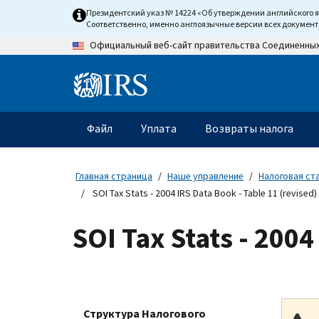
Skip
Президентский указ № 14224 «Об утверждении английского 
to
Соответственно, именно англоязычные версии всех докумен
main
Официальный веб-сайт правительства Соединенны
content
Information
Menu
Файл
Уплата
Возвраты налога
Главное
меню
Главная страница
Наше управление
Налоговая ста
SOI Tax Stats - 2004 IRS Data Book - Table 11 (revised)
SOI Tax Stats - 2004
Структура Налогового