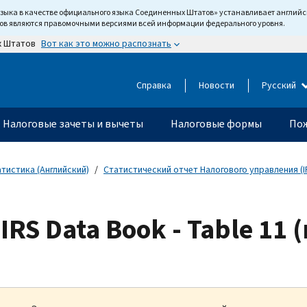
языка в качестве официального языка Соединенных Штатов» устанавливает англи
тов являются правомочными версиями всей информации федерального уровня.
Вот как это можно распознать
х Штатов
Справка
Новости
Русский
Налоговые зачеты и вычеты
Налоговые формы
Пож
тистика (Английский)
Статистический отчет Налогового управления (IR
 IRS Data Book - Table 11 