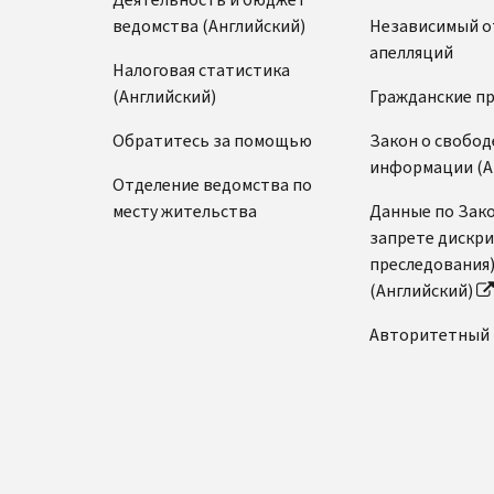
ведомства (Английский)
Независимый о
апелляций
Налоговая статистика
(Английский)
Гражданские п
Обратитесь за помощью
Закон о свобод
информации (А
Отделение ведомства по
месту жительства
Данные по Зако
запрете дискр
преследования
(Английский)
Авторитетный 