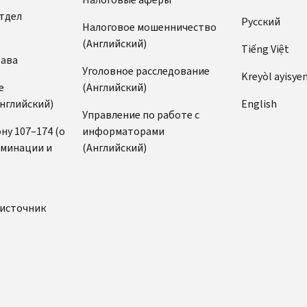
тдел
Pусский
Налоговое мошенничество
(Английский)
Tiếng Việt
рава
Уголовное расследование
Kreyòl ayisye
е
(Английский)
нглийский)
English
Управление по работе с
ну 107–174 (о
информаторами
иминации и
(Английский)
)
источник