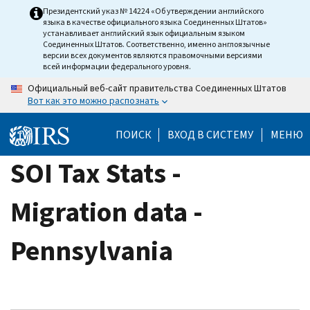
Skip
Президентский указ № 14224 «Об утверждении английского
языка в качестве официального языка Соединенных Штатов»
to
устанавливает английский язык официальным языком
main
Соединенных Штатов. Соответственно, именно англоязычные
версии всех документов являются правомочными версиями
content
всей информации федерального уровня.
Официальный веб-сайт правительства Соединенных Штатов
Вот как это можно распознать
ПОИСК
ВХОД В СИСТЕМУ
МЕНЮ
SOI Tax Stats -
Migration data -
Pennsylvania