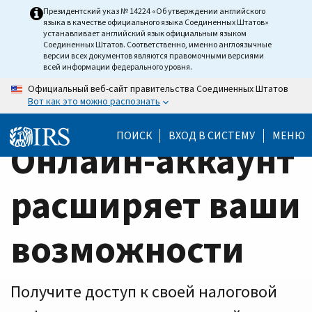
Home
Skip
Президентский указ № 14224 «Об утверждении английского
языка в качестве официального языка Соединенных Штатов»
to
Page
устанавливает английский язык официальным языком
main
Соединенных Штатов. Соответственно, именно англоязычные
версии всех документов являются правомочными версиями
content
всей информации федерального уровня.
Официальный веб-сайт правительства Соединенных Штатов
Вот как это можно распознать
ПОИСК
ВХОД В СИСТЕМУ
МЕНЮ
Онлайн-аккаунт
расширяет ваши
возможности
Получите доступ к своей налоговой