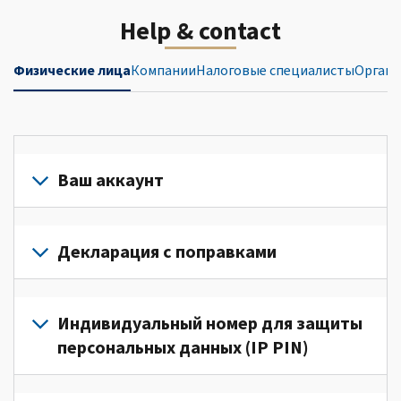
Help & contact
Физические лица
Компании
Налоговые специалисты
Органи
Ваш аккаунт
Войдите
в
Декларация с поправками
свой
аккаунт
Подайте
или
декларацию
Индивидуальный номер для защиты
создайте
с
персональных данных (IP PIN)
его
поправками
(Английский)
для
Для
для