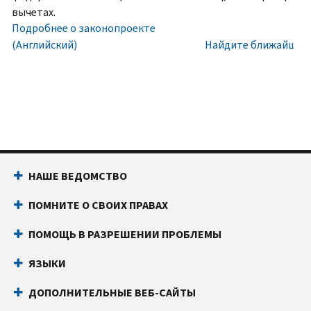
номера
Внутри
вычетах.
социального
США:
Подробнее о законопроекте
обеспечения
800-
(Английский)
Найдите ближайший 
(SSN)
829-
или
1040
индивидуального
Текстовой
идентификационного
телефон:
800-
номера
829-
налогоплательщика
4059
(ITIN).
Звонки
НАШЕ ВЕДОМСТВО
IP
из-
PIN
за
ПОМНИТЕ О СВОИХ ПРАВАХ
известен
границы:
Позвоните
только
или
ПОМОЩЬ В РАЗРЕШЕНИИ ПРОБЛЕМЫ
вам
воспользуйтесь
и
онлайн-
ЯЗЫКИ
Налоговому
чатом
ДОПОЛНИТЕЛЬНЫЕ ВЕБ-САЙТЫ
управлению
Прежде
США