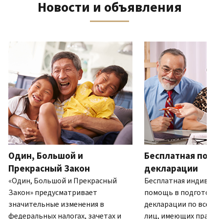
Новости и объявления
телефону
выписку
нам
восстановить IP PIN?
или
по
(Английский)
IP PIN
посетите
почте
Как
–
один
ля навигации используйте кнопки «Вперёд» и «Назад».
(Английский)
.
узнать,
это
из
О
действительно
шестизначный
наших
выписках
ли
номер,
офисов.
это
который
IRS?
присваивается
Связь по телефону
(Английский)
для
Мы
предотвращения
работаем
подачи
с
налоговой
7:00
Один, Большой и
Бесплатная подг
декларации
до
другим
Прекрасный Закон
декларации
19:00
лицом
«Один, Большой и Прекрасный
Бесплатная индивид
по
с
Закон» предусматривает
помощь в подготовк
местному
использованием
значительные изменения в
декларации по всей 
времени.
вашего
федеральных налогах, зачетах и
лиц, имеющих право.