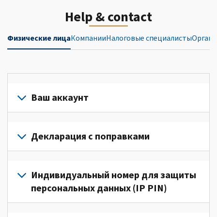
Help & contact
Физические лица
Компании
Налоговые специалисты
Органи
Ваш аккаунт
Войдите
в
Декларация с поправками
свой
аккаунт
Подайте
или
декларацию
Индивидуальный номер для защиты
создайте
с
персональных данных (IP PIN)
его
поправками
(Английский)
для
Для
для