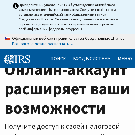
Home
Skip
Президентский указ № 14224 «Об утверждении английского
языка в качестве официального языка Соединенных Штатов»
to
Page
устанавливает английский язык официальным языком
main
Соединенных Штатов. Соответственно, именно англоязычные
версии всех документов являются правомочными версиями
content
всей информации федерального уровня.
Официальный веб-сайт правительства Соединенных Штатов
Вот как это можно распознать
ПОИСК
ВХОД В СИСТЕМУ
МЕНЮ
Онлайн-аккаунт
расширяет ваши
возможности
Получите доступ к своей налоговой