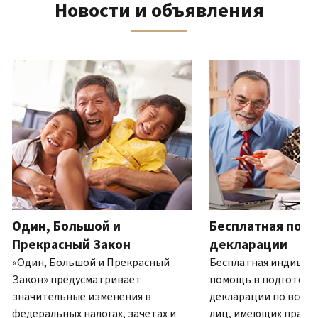
Новости и объявления
телефону
выписку
нам
восстановить IP PIN?
или
по
(Английский)
IP PIN
посетите
почте
Как
–
один
ля навигации используйте кнопки «Вперёд» и «Назад».
(Английский)
.
узнать,
это
из
О
действительно
шестизначный
наших
выписках
ли
номер,
офисов.
это
который
IRS?
присваивается
Связь по телефону
(Английский)
для
Мы
предотвращения
работаем
подачи
с
налоговой
7:00
Один, Большой и
Бесплатная подг
декларации
до
другим
Прекрасный Закон
декларации
19:00
лицом
«Один, Большой и Прекрасный
Бесплатная индивид
по
с
Закон» предусматривает
помощь в подготовк
местному
использованием
значительные изменения в
декларации по всей 
времени.
вашего
федеральных налогах, зачетах и
лиц, имеющих право.