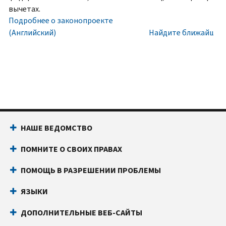
номера
Внутри
вычетах.
социального
США:
Подробнее о законопроекте
обеспечения
800-
(Английский)
Найдите ближайший 
(SSN)
829-
или
1040
индивидуального
Текстовой
идентификационного
телефон:
800-
номера
829-
налогоплательщика
4059
(ITIN).
Звонки
НАШЕ ВЕДОМСТВО
IP
из-
PIN
за
ПОМНИТЕ О СВОИХ ПРАВАХ
известен
границы:
Позвоните
только
или
ПОМОЩЬ В РАЗРЕШЕНИИ ПРОБЛЕМЫ
вам
воспользуйтесь
и
онлайн-
ЯЗЫКИ
Налоговому
чатом
ДОПОЛНИТЕЛЬНЫЕ ВЕБ-САЙТЫ
управлению
Прежде
США