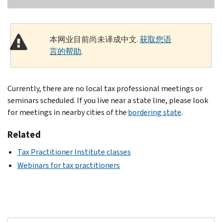
本网业目前尚未译成中文.
获取您语
言的帮助
.
Currently, there are no local tax professional meetings or
seminars scheduled. If you live near a state line, please look
for meetings in nearby cities of the
bordering state
.
Related
Tax Practitioner Institute classes
Webinars for tax practitioners