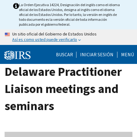
Skip
La Orden Ejecutiva 14224, Designación del inglés como el idioma
oficial de los Estados Unidos, designa al inglés como el idioma
to
oficial de los Estados Unidos. Por lo tanto, la versión en inglés de
main
todo documento es la versión oficial de toda información
publicada por el gobierno federal.
content
Un sitio oficial del Gobierno de Estados Unidos
Así es como usted puede verificarlo
BUSCAR
INICIAR SESIÓN
MENÚ
Delaware Practitioner
Liaison meetings and
seminars