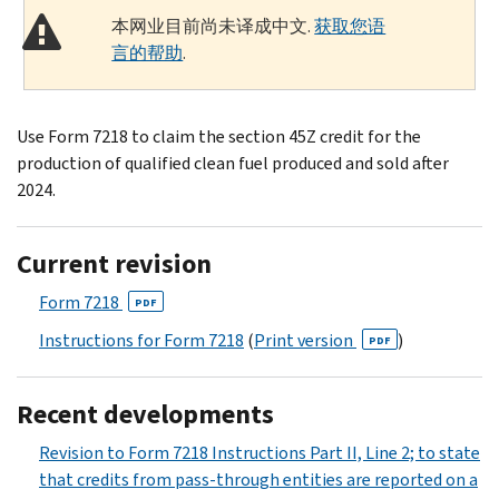
本网业目前尚未译成中文.
获取您语
言的帮助
.
Use Form 7218 to claim the section 45Z credit for the
production of qualified clean fuel produced and sold after
2024.
Current revision
Form 7218
PDF
Instructions for Form 7218
(
Print version
)
PDF
Recent developments
Revision to Form 7218 Instructions Part II, Line 2; to state
that credits from pass-through entities are reported on a