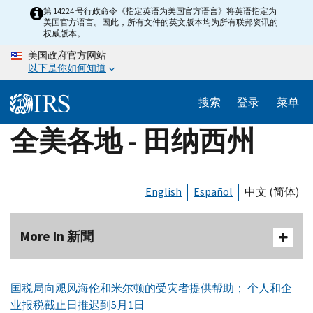
Skip
第 14224 号行政命令《指定英语为美国官方语言》将英语指定为
美国官方语言。因此，所有文件的英文版本均为所有联邦资讯的
to
权威版本。
main
美国政府官方网站
content
以下是你如何知道
搜索
登录
菜单
全美各地 - 田纳西州
English
Español
中文 (简体)
More In 新聞
国税局向飓风海伦和米尔顿的受灾者提供帮助； 个人和企
业报税截止日推迟到5月1日