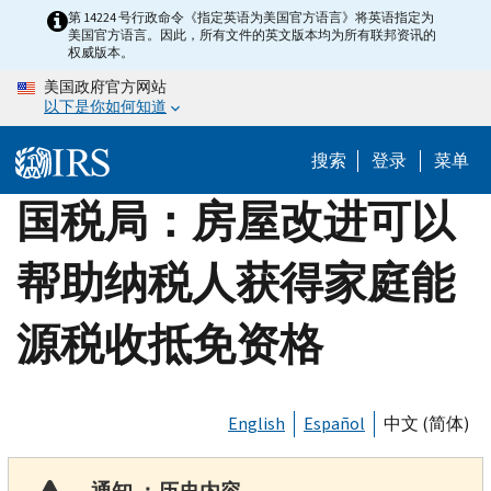
Skip
第 14224 号行政命令《指定英语为美国官方语言》将英语指定为
美国官方语言。因此，所有文件的英文版本均为所有联邦资讯的
to
权威版本。
main
美国政府官方网站
content
以下是你如何知道
搜索
登录
菜单
国税局：房屋改进可以
帮助纳税人获得家庭能
源税收抵免资格
English
Español
中文 (简体)