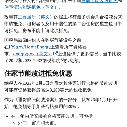
纳税人可在支付合格费用的当年来申请
家庭节能改进抵免
和
住宅清洁能源抵免（英文）
。
改善其
主要居所（英文）
的屋主将有最多机会为合格花费来
申请抵免。租房者以及用于居住的第二套住房的屋主也可申
请抵免。房东不能申请此项抵免。
国税局鼓励纳税人在购买节能设备之前
在
IRS.gov
/
HomeEnergy
上查看所有资格要
求。
energy.gov
（英文）
上也提供了更多信息，当中比较
了2022和2023-2032纳税年度的抵免额。
住家节能改进抵免优惠
纳税人在2023年1月1日之后对其住家进行合格的节能改进，
可能有资格获得最高达3,200美元的税收抵免。
作为《通货膨胀削减法案》的一部分，从2023年1月1日开
始，抵免额等于某些合格费用的30%：
在一年内所安装的合格节能改进，可包括：
外门、窗户和天窗。