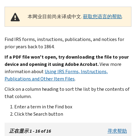
本网业目前尚未译成中文.
获取您语言的帮助
.
Find IRS forms, instructions, publications, and notices for
prior years back to 1864.
If a PDF file won't open, try downloading the file to your
device and opening it using Adobe Acrobat.
View more
information about
Using IRS Forms, Instructions,
Publications and Other Item Files
.
Click on a column heading to sort the list by the contents of
that column.
Enter a term in the Find box
Click the Search button
正在显示 1 - 16 of 16
寻求帮助