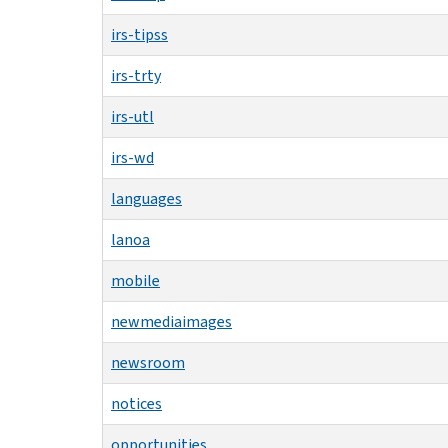
irs-tipss
irs-trty
irs-utl
irs-wd
languages
lanoa
mobile
newmediaimages
newsroom
notices
opportunities