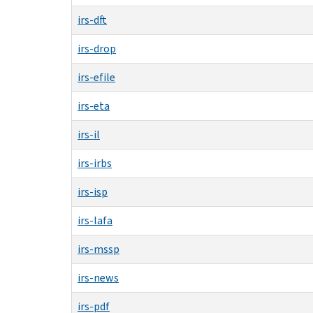
irs-dft
irs-drop
irs-efile
irs-eta
irs-il
irs-irbs
irs-isp
irs-lafa
irs-mssp
irs-news
irs-pdf