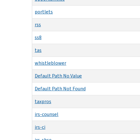
portlets
rss
ss8
tas
whistleblower
Default Path No Value
Default Path Not Found
taxpros
irs-counsel
irs-ci
irs-sbse