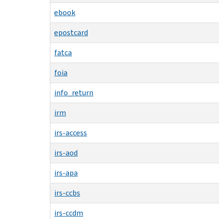
ebook
epostcard
fatca
foia
info_return
irm
irs-access
irs-aod
irs-apa
irs-ccbs
irs-ccdm