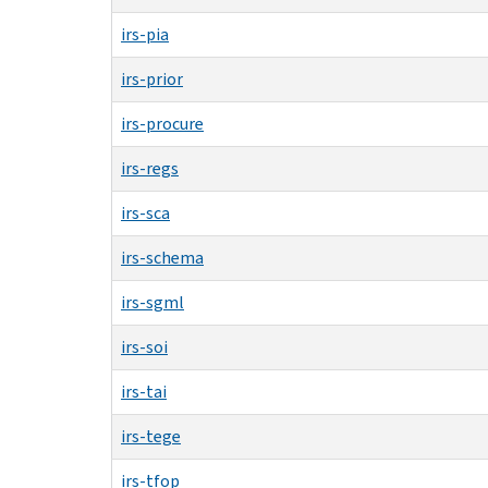
irs-pia
irs-prior
irs-procure
irs-regs
irs-sca
irs-schema
irs-sgml
irs-soi
irs-tai
irs-tege
irs-tfop