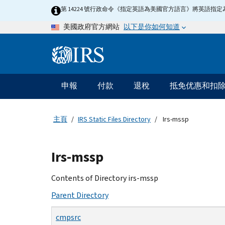
Skip
第 14224 號行政命令《指定英語為美國官方語言》將英語
to
以下是你如何知道
美國政府官方網站
main
content
Information
Menu
申報
付款
退稅
抵免优惠和扣
主
要
導
主頁
IRS Static Files Directory
Irs-mssp
航
Beginning
Irs-mssp
of
main
Contents of Directory irs-mssp
content
Parent Directory
cmpsrc