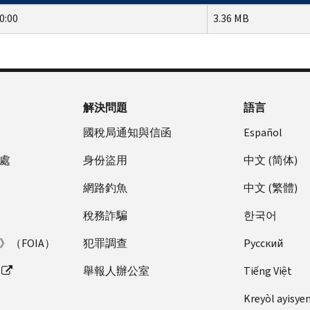
0:00
3.36 MB
解決問題
語言
國稅局通知與信函
Español
處
身份盜用
中文 (简体)
網路釣魚
中文 (繁體)
稅務詐騙
한국어
（FOIA）
犯罪調查
Pусский
舉報人辦公室
Tiếng Việt
Kreyòl ayisye