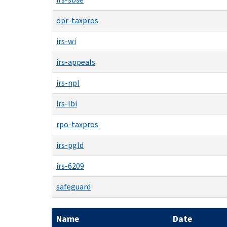
opr-taxpros
irs-wi
irs-appeals
irs-npl
irs-lbi
rpo-taxpros
irs-pgld
irs-6209
safeguard
Name
Date