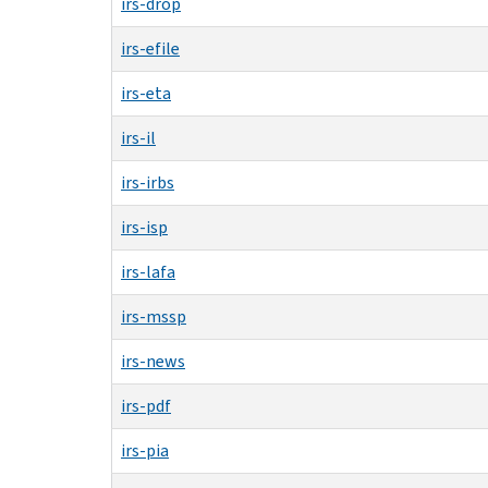
irs-drop
irs-efile
irs-eta
irs-il
irs-irbs
irs-isp
irs-lafa
irs-mssp
irs-news
irs-pdf
irs-pia