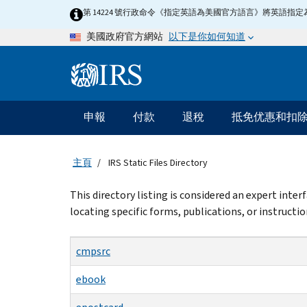
Skip
第 14224 號行政命令《指定英語為美國官方語言》將英語
to
以下是你如何知道
美國政府官方網站
main
content
Information
Menu
申報
付款
退稅
抵免优惠和扣
主
要
導
主頁
IRS Static Files Directory
航
Beginning
This directory listing is considered an expert inte
of
locating specific forms, publications, or instructio
main
content
cmpsrc
ebook