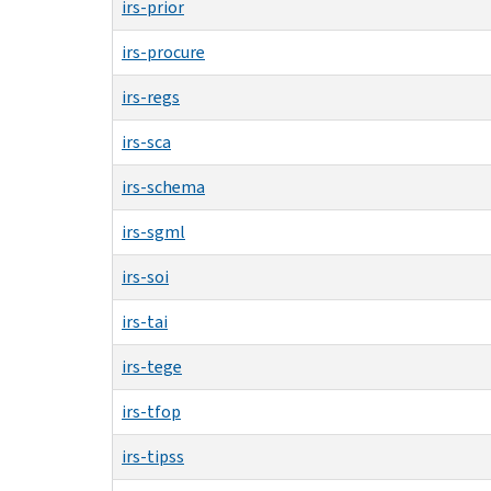
irs-prior
irs-procure
irs-regs
irs-sca
irs-schema
irs-sgml
irs-soi
irs-tai
irs-tege
irs-tfop
irs-tipss