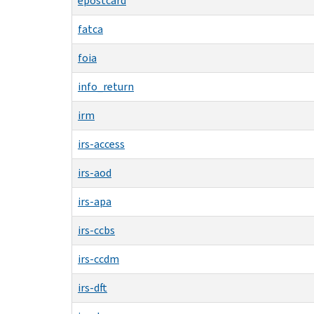
epostcard
fatca
foia
info_return
irm
irs-access
irs-aod
irs-apa
irs-ccbs
irs-ccdm
irs-dft