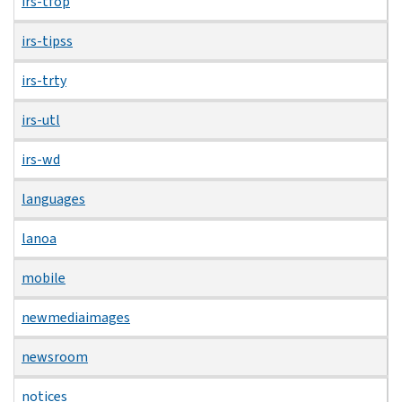
irs-tfop
irs-tipss
irs-trty
irs-utl
irs-wd
languages
lanoa
mobile
newmediaimages
newsroom
notices