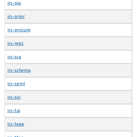
irs-pia
irs-prior
irs-procure
irs-regs
irs-sca
irs-schema
irs-sgml
irs-soi
irs-tai
irs-tege