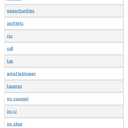
opportunities
portlets
rss
ss8
tas
whistleblower
taxpros
irs-counsel
irs-ci
irs-sbse