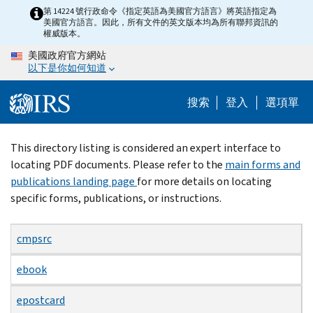
Skip
第 14224 號行政命令《指定英語為美國官方語言》將英語指定為
美國官方語言。因此，所有文件的英文版本均為所有聯邦資訊的
to
權威版本。
main
美國政府官方網站
content
以下是你如何知道
搜索
登入
選項單
Beginning
This directory listing is considered an expert interface to
of
locating PDF documents. Please refer to the
main forms and
main
publications landing page
for more details on locating
content
specific forms, publications, or instructions.
cmpsrc
ebook
epostcard