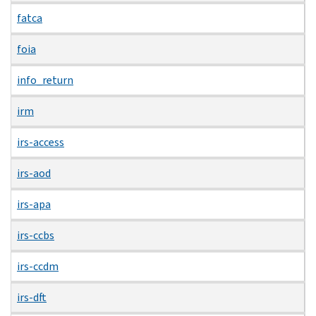
fatca
foia
info_return
irm
irs-access
irs-aod
irs-apa
irs-ccbs
irs-ccdm
irs-dft