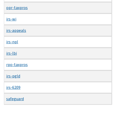
opr-taxpros
irs-wi
irs-appeals
irs-npl
irs-lbi
rpo-taxpros
irs-pgld
irs-6209
safeguard