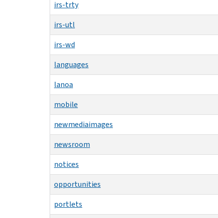
irs-trty
irs-utl
irs-wd
languages
lanoa
mobile
newmediaimages
newsroom
notices
opportunities
portlets