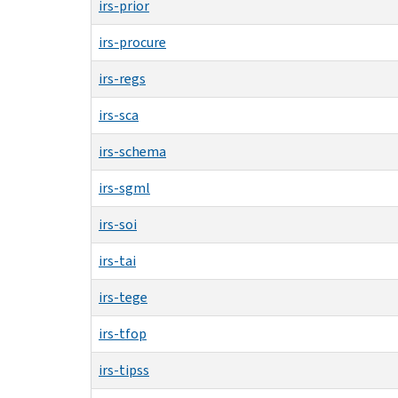
irs-prior
irs-procure
irs-regs
irs-sca
irs-schema
irs-sgml
irs-soi
irs-tai
irs-tege
irs-tfop
irs-tipss