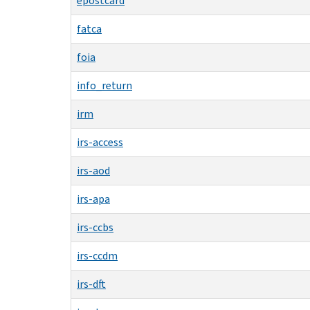
epostcard
fatca
foia
info_return
irm
irs-access
irs-aod
irs-apa
irs-ccbs
irs-ccdm
irs-dft