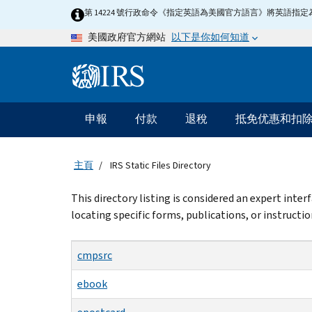
Skip
第 14224 號行政命令《指定英語為美國官方語言》將英語
to
以下是你如何知道
美國政府官方網站
main
content
Information
Menu
申報
付款
退稅
抵免优惠和扣
主
要
導
主頁
IRS Static Files Directory
航
Beginning
This directory listing is considered an expert inte
of
locating specific forms, publications, or instructio
main
content
cmpsrc
ebook