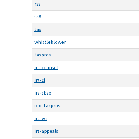
rss
ss8
tas
whistleblower
taxpros
irs-counsel
irs-ci
irs-sbse
opr-taxpros
irs-wi
irs-appeals