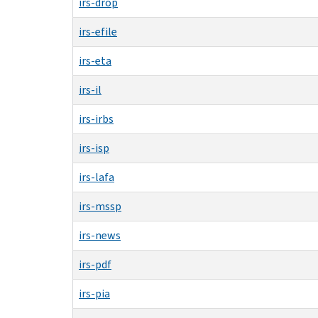
irs-drop
irs-efile
irs-eta
irs-il
irs-irbs
irs-isp
irs-lafa
irs-mssp
irs-news
irs-pdf
irs-pia