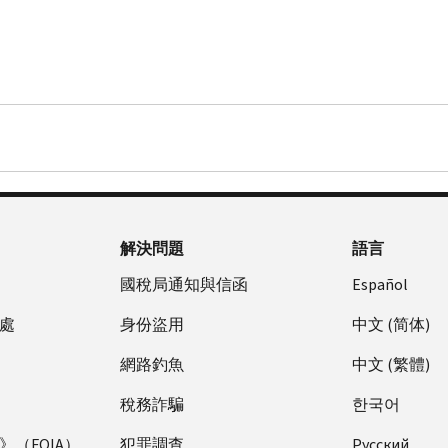
解決問題
語言
國稅局通知與信函
Español
處
身份盜用
中文 (简体)
網路釣魚
中文 (繁體)
稅務詐騙
한국어
（FOIA）
犯罪調查
Pусский