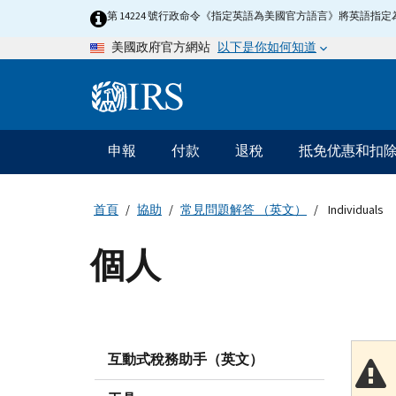
Skip
第 14224 號行政命令《指定英語為美國官方語言》將英語
to
以下是你如何知道
美國政府官方網站
main
content
Information
Menu
申報
付款
退稅
抵免优惠和扣
主
要
導
首頁
協助
常見問題解答 （英文）
Individuals
航
個人
互動式稅務助手（英文）