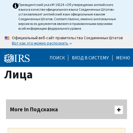
Skip
Президентский указ № 14224 «Об утверждении английского
языка в качестве официального языка Соединенных Штатов»
to
устанавливает английский язык официальным языком
main
Соединенных Штатов. Соответственно, именно англоязычные
версии всех документов являются правомочными версиями
content
всей информации федерального уровня.
Официальный веб-сайт правительства Соединенных Штатов
Вот как это можно распознать
ПОИСК
ВХОД В СИСТЕМУ
МЕНЮ
Лица
More In Подсказка