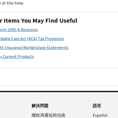
 at this time.
r Items You May Find Useful
Form 1095-A Revisions
rdable Care Act (ACA) Tax Provisions
th Insurance Marketplace Statements
r Current Products
解決問題
語言
國稅局通知與信函
Español