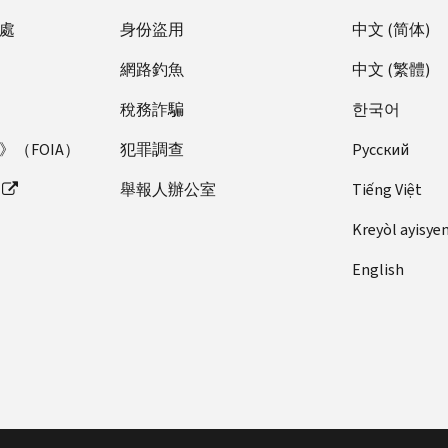
處
身份盜用
中文 (简体)
網路釣魚
中文 (繁體)
稅務詐騙
한국어
（FOIA）
犯罪調查
Pусский
舉報人辦公室
Tiếng Việt
Kreyòl ayisye
English