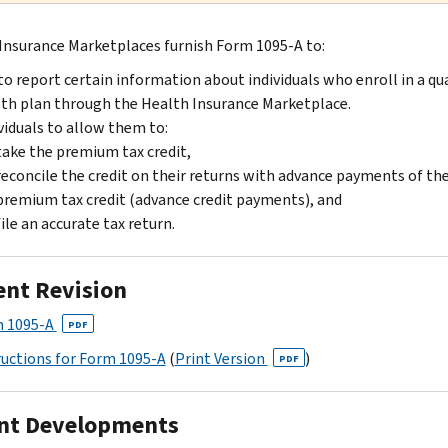
Insurance Marketplaces furnish Form 1095-A to:
to report certain information about individuals who enroll in a qua
th plan through the Health Insurance Marketplace.
viduals to allow them to:
take the premium tax credit,
reconcile the credit on their returns with advance payments of th
premium tax credit (advance credit payments), and
file an accurate tax return.
ent Revision
 1095-A
PDF
ructions for Form 1095-A
(
Print Version
)
PDF
nt Developments