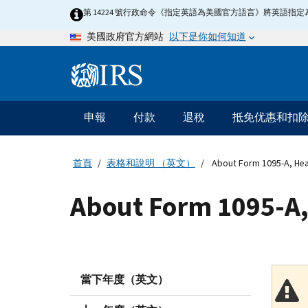
Skip
第 14224 號行政命令《指定英語為美國官方語言》將英語
to
以下是你如何知道
美國政府官方網站
main
content
Information
Menu
申報
付款
退稅
抵免优惠和扣
主
要
導
首頁
表格和說明 （英文）
About Form 1095-A, Hea
航
About Form 1095-A,
當下年度（英文）