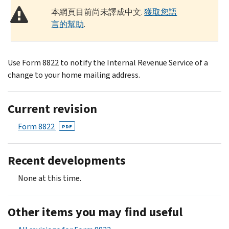
本網頁目前尚未譯成中文.
獲取您語
言的幫助
.
Use Form 8822 to notify the Internal Revenue Service of a
change to your home mailing address.
Current revision
Form 8822
PDF
Recent developments
None at this time.
Other items you may find useful