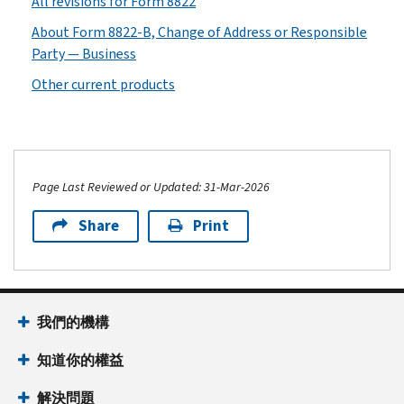
All revisions for Form 8822
About Form 8822-B, Change of Address or Responsible
Party — Business
Other current products
Page Last Reviewed or Updated: 31-Mar-2026
Share
Print
我們的機構
知道你的權益
解決問題