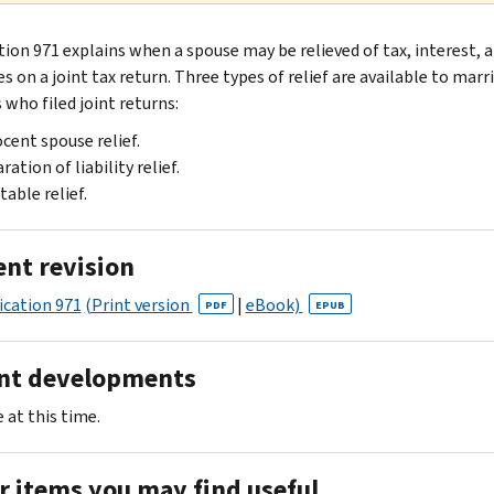
tion 971 explains when a spouse may be relieved of tax, interest, 
s on a joint tax return. Three types of relief are available to marr
 who filed joint returns:
cent spouse relief.
ration of liability relief.
table relief.
ent revision
ication 971
(Print version
|
eBook)
PDF
EPUB
nt developments
 at this time.
r items you may find useful