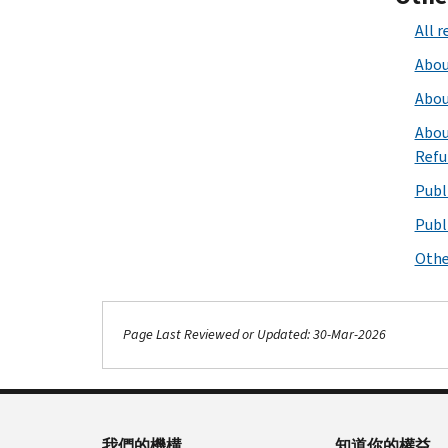
All r
Abou
Abou
Abou
Refu
Publ
Publ
Othe
Page Last Reviewed or Updated: 30-Mar-2026
我們的機構
知道你的權益