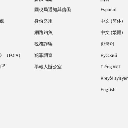
國稅局通知與信函
Español
處
身份盜用
中文 (简体)
網路釣魚
中文 (繁體)
稅務詐騙
한국어
（FOIA）
犯罪調查
Pусский
舉報人辦公室
Tiếng Việt
Kreyòl ayisye
English