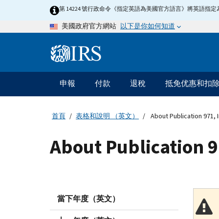
Skip
第 14224 號行政命令《指定英語為美國官方語言》將英語
to
以下是你如何知道
美國政府官方網站
main
content
Information
Menu
申報
付款
退稅
抵免优惠和扣
主
要
導
首頁
表格和說明 （英文）
About Publication 971, 
航
About Publication 9
當下年度（英文）