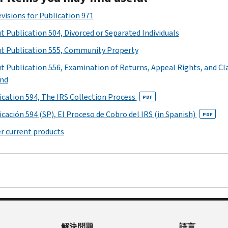
evisions for Publication 971
t Publication 504, Divorced or Separated Individuals
t Publication 555, Community Property
t Publication 556, Examination of Returns, Appeal Rights, and Cl
nd
ication 594, The IRS Collection Process
PDF
icación 594
(SP),
El Proceso de Cobro del
IRS (in Spanish)
PDF
r current products
解決問題
語言