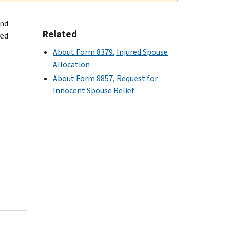
and
Related
ied
About Form 8379, Injured Spouse
Allocation
About Form 8857, Request for
Innocent Spouse Relief