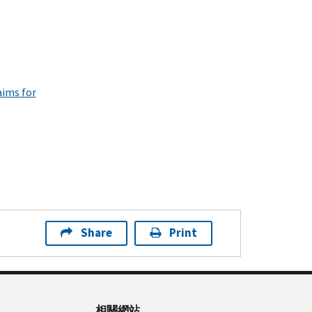
aims for
Share
Print
相關網站