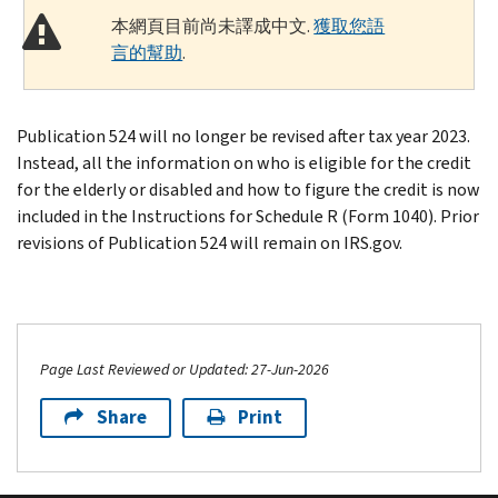
本網頁目前尚未譯成中文.
獲取您語
言的幫助
.
Publication 524 will no longer be revised after tax year 2023.
Instead, all the information on who is eligible for the credit
for the elderly or disabled and how to figure the credit is now
included in the Instructions for Schedule R (Form 1040). Prior
revisions of Publication 524 will remain on IRS.gov.
Page Last Reviewed or Updated: 27-Jun-2026
Share
Print