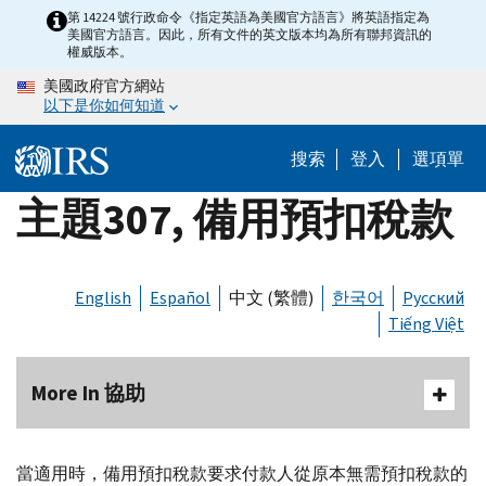
Skip
第 14224 號行政命令《指定英語為美國官方語言》將英語指定為
美國官方語言。因此，所有文件的英文版本均為所有聯邦資訊的
to
權威版本。
main
美國政府官方網站
content
以下是你如何知道
搜索
登入
選項單
主題307, 備用預扣稅款
English
Español
中文 (繁體)
한국어
Русский
Tiếng Việt
More In 協助
當適用時，備用預扣稅款要求付款人從原本無需預扣稅款的