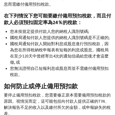
息而需繳付備用預扣稅款。
在下列情況下您可能要繳付備用預扣稅款，而且付
款人必須預扣固定率為24％的稅款：
您未按規定提供付款人您的納稅人識別號碼;
國稅局通知付款人您提供的納稅人識別號碼是不正確的;
國稅局通知付款人開始對利息或股息進行預扣稅款，因
為您在所得稅納稅申報表有短報的利息或股息。國稅局
在至少120天中曾經寄出4次的通知信函給您後才會這麼
做, 或
您無法證明自己短報利息或股息而並不需繳付備用預扣
稅款。
如何防止或停止備用預扣款
要停止備用預扣稅款，您需要修正原本需要備用預扣稅款的
原因。視情況而定，這可能包括向付款人提供正確的
TIN
、
解決報告不足的收入以及繳付所欠的金額，或申報缺失的稅
表。