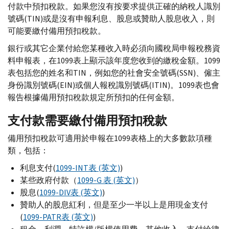
付款中預扣稅款。如果您沒有按要求提供正確的納稅人識別
號碼(
TIN
)或是沒有申報利息、股息或贊助人股息收入，則
可能要繳付備用預扣稅款。
銀行或其它企業付給您某種收入時必須向國稅局申報稅務資
料申報表，在1099表上顯示該年度您收到的繳稅金額。1099
表包括您的姓名和
TIN
，例如您的社會安全號碼(
SSN
)、僱主
身份識別號碼(
EIN
)或個人報稅識別號碼(
ITIN
)。1099表也會
報告根據備用預扣稅款規定所預扣的任何金額。
支付款需要繳付備用預扣稅款
備用預扣稅款可適用於申報在1099表格上的大多數款項種
類，包括：
利息支付(
1099-
INT
表 (英文)
)
某些政府付款（
1099-
G
表 (英文)
）
股息(
1099-
DIV
表 (英文)
)
贊助人的股息紅利，但是至少一半以上是用現金支付
(
1099-
PATR
表 (英文)
)