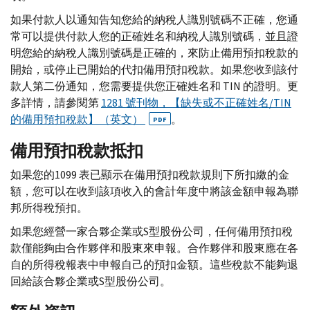
如果付款人以通知告知您給的納稅人識別號碼不正確，您通
常可以提供付款人您的正確姓名和納稅人識別號碼，並且證
明您給的納稅人識別號碼是正確的，來防止備用預扣稅款的
開始，或停止已開始的代扣備用預扣稅款。如果您收到該付
款人第二份通知，您需要提供您正確姓名和
TIN
的證明。更
多詳情，請參閱第
1281 號刊物，【缺失或不正確姓名/
TIN
的備用預扣稅款】（英文）
。
PDF
備用預扣稅款抵扣
如果您的1099 表已顯示在備用預扣稅款規則下所扣繳的金
額，您可以在收到該項收入的會計年度中將該金額申報為聯
邦所得稅預扣。
如果您經營一家合夥企業或
S
型股份公司，任何備用預扣稅
款僅能夠由合作夥伴和股東來申報。合作夥伴和股東應在各
自的所得稅報表中申報自己的預扣金額。這些稅款不能夠退
回給該合夥企業或
S
型股份公司。