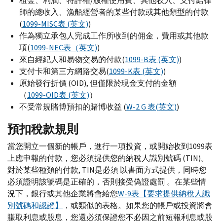
租金、利潤、特許權/版權使用費、其他收入、支付給律
師的總收入、漁船經營者的某些付款或其他類型的付款
(
1099-
MISC
表 (英文)
)
作為獨立承包人完成工作所收到的佣金，費用或其他款
項(
1099-
NEC
表（英文)
)
來自經紀人和易物交易的付款(
1099-
B
表 (英文)
)
支付卡和第三方網路交易(
1099-
K
表 (英文)
)
原始發行折價 (
OID
), 但僅限於現金支付的金額
（
1099-
OID
表 (英文)
）
不受常規賭博預扣的賭博收益 (
W-
2
G
表(英文)
)
預扣稅款規則
當您開立一個新的帳戶，進行一項投資，或開始收到1099表
上應申報的付款，您必須提供您的納稅人識別號碼 (
TIN
)。
對於某些種類的付款,
TIN
是必須 以書面方式提供，同時您
必須證明該號碼是正確的，否則接受偽證處罰 。在某些情
況下，銀行或其他企業將會給您
W-
9表【要求提供納稅人識
別號碼和認證】
，或類似的表格。如果您的帳戶或投資將會
賺取利息或股息，您還必須保證您不必因之前短報利息或股