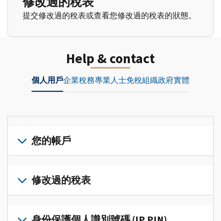
修改過的稅表
提交修改過的稅表或查看您修改過的稅表的狀態。
Help & contact
個人用戶
企業
稅務專業人士
免稅組織
政府實體
您的帳戶
登
入
修改過的稅表
或
建
提
立
交
身份保護個人識別號碼 (IP PIN)