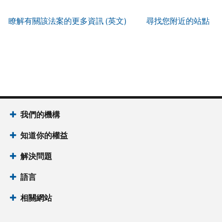
服
IP
式
辨
以
務
PIN
。
索
瞭解有關該法案的更多資訊 (英文)
尋找您附近的站點
別
使
取
找
我
是
用
謄
回
們
否
帳
本
或
的
為
戶
(英
重
服
國
做
文)
。
新
務
稅
什
簽
時
局
麼
關
發
間
(英
於
IP
為
我們的機構
文)
謄
PIN
當
本
知道你的權益
地
IP
時
PIN
是
解決問題
間
一
上
語言
組
午
六
7
相關網站
位
點
數
至