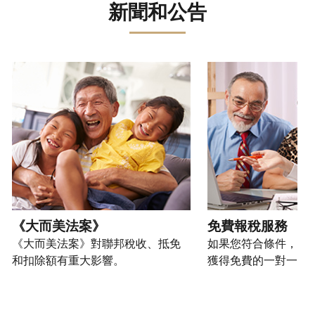
誤。
詐
文)
報
。
新聞和公告
過
管
登
欺
查
電
理
入
您
或
看
話
您
或
也
身
修
或
的
建
可
請使用 "上一個 "和 "下一個 "按鈕來瀏覽互動式轉盤。
份
改
親
個
立
以
盜
過
自
人
帳
透
竊
的
前
稅
戶
過
行
稅
往
務
(英
提
為，
表
的
資
文)
。
交
請
的
方
訊。
申
向
您
處
式
請
我
如
也
理
聯
表
們
何
可
狀
絡
或
舉
建
以
《大而美法案》
免費報稅服務
態
我
親
報
立
透
《大而美法案》對聯邦稅收、抵免
如果您符合條件，可
們。
自
(英
帳
過
和扣除額有重大影響。
獲得免費的一對一報
來
文)
。
戶
郵
電
取
寄
如
您
話
得
方
何
可