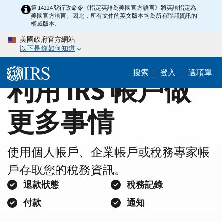
Home
Skip
第 14224 號行政命令《指定英語為美國官方語言》將英語指定為
美國官方語言。因此，所有文件的英文版本均為所有聯邦資訊的
to
Page
權威版本。
main
美國政府官方網站
content
以下是你如何知道
搜索
登入
選項單
利用 IRS 帳戶做
更多事情
使用個人帳戶、企業帳戶或稅務專家帳
戶存取您的稅務資訊。
退款狀態
稅務記錄
付款
通知