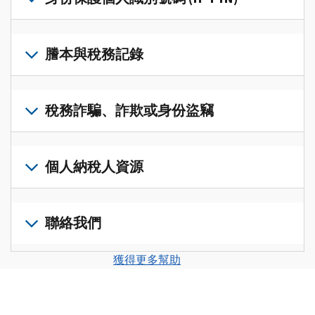
帳
修
戶
改
若
(英
過
要
謄本與稅務記錄
文)
，
的
取
即
稅
得
可
若
表
，
IP
在
要
稅務詐騙、詐欺或身份盜竊
以
PIN，
一
查
修
請
個
閱
改
如
登
統
您
您
果
個人納稅人資源
入
一
的
納
您
或
的
稅
稅
懷
建
前
平
務
申
疑
立
往
聯絡我們
台
記
報
有
一
個
集
錄
表
稅
個
人
您
中
與
獲得更多幫助
中
務
帳
稅
可
訪
謄
的
詐
戶
務
以
問
本，
錯
騙、
(英
申
透
並
請