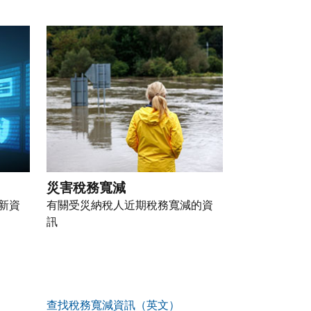
災害稅務寬減
新資
有關受災納稅人近期稅務寬減的資
訊
查找稅務寬減資訊（英文）