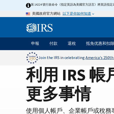
Home
Skip
第 14224 號行政命令《指定英語為美國官方語言》將英語
to
Page
以下是你如何知道
美國政府官方網站
main
content
Information
Menu
申報
付款
退稅
抵免优惠和扣
主
要
導
Join the IRS in celebrating
America's 250th
航
利用 IRS 
更多事情
使用個人帳戶、企業帳戶或稅務