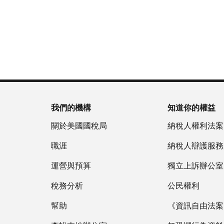
是
用
謄
回
們
否
帳
本
或
的
為
戶
(英
重
服
國
做
文)
。
新
務
稅
什
簽
時
局
麼
關
發
間
(英
於
IP
為
文)
謄
PIN
當
本
地
我們的機構
知道你的權益
IP
時
PIN
是
關於美國國稅局
納稅人權利法案
間
一
上
職涯
納稅人辯護服務
組
午
六
運營與預算
7
獨立上訴辦公室
位
點
數
稅務分析
公民權利
至
的
下
幫助
《資訊自由法案》
數
午
字，