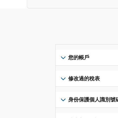
您的帳戶
登
入
修改過的稅表
或
建
提
立
交
身份保護個人識別號碼 (I
帳
修
戶
改
若
(英
過