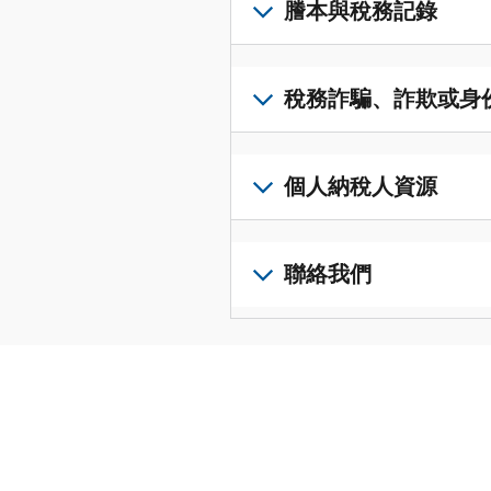
要
謄本與稅務記錄
文)
，
的
取
即
稅
得
可
若
表
，
IP
在
要
稅務詐騙、詐欺或身
以
PIN，
一
查
修
請
個
閱
改
如
登
統
您
您
果
個人納稅人資源
入
一
的
納
您
或
的
稅
稅
懷
建
前
平
務
申
疑
立
往
聯絡我們
台
記
報
有
一
個
集
錄
表
稅
個
人
您
中
與
中
務
帳
稅
可
訪
謄
的
詐
戶
務
以
問
本，
錯
騙、
(英
申
透
並
請
誤。
詐
文)
報
。
過
管
登
欺
查
電
理
入
您
或
看
話
您
或