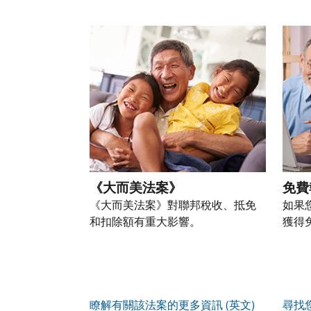
也
身
修
或
的
建
可
份
改
請使用 "上一個 "和 "下一個 "按鈕來瀏覽互動式
親
個
立
以
盜
過
自
人
帳
透
竊
的
前
稅
戶
過
行
稅
往
務
(英
提
為，
表
的
資
文)
。
交
請
的
方
訊。
申
向
您
處
式
請
我
如
也
理
聯
表
們
何
可
狀
絡
或
舉
建
以
態
我
親
《大而美法案》
免費
報
立
透
們。
自
(英
《大而美法案》對聯邦稅收、抵免
如果
帳
過
來
文)
。
和扣除額有重大影響。
獲得
戶
郵
電
取
寄
如
您
話
得
方
何
可
服
IP
式
辨
以
務
PIN
。
索
別
使
瞭解有關該法案的更多資訊 (英文)
尋找
取
找
我