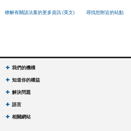
服
IP
式
辨
以
務
PIN
。
索
瞭解有關該法案的更多資訊 (英文)
尋找您附近的站點
別
使
取
找
我
是
用
謄
回
們
否
帳
本
或
的
為
戶
(英
重
服
國
做
文)
。
新
務
稅
什
簽
時
局
麼
關
發
間
(英
於
IP
為
我們的機構
文)
謄
PIN
當
本
知道你的權益
地
IP
時
PIN
是
解決問題
間
一
上
語言
組
午
六
7
相關網站
位
點
數
至