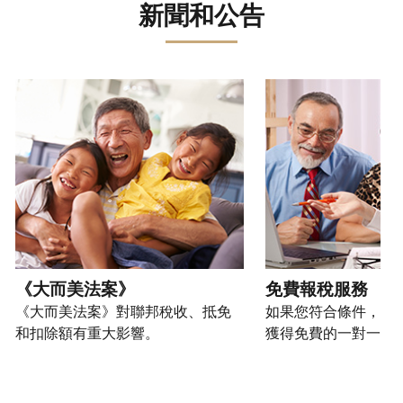
誤。
詐
文)
報
。
新聞和公告
過
管
登
欺
查
電
理
入
您
或
看
話
您
或
也
身
修
或
的
建
可
請使用 "上一個 "和 "下一個 "按鈕來瀏覽互動式轉盤。
份
改
親
個
立
以
盜
過
自
人
帳
透
竊
的
前
稅
戶
過
行
稅
往
務
(英
提
為，
表
的
資
文)
。
交
請
的
方
訊。
申
向
您
處
式
請
我
如
也
理
聯
表
們
何
可
狀
絡
或
舉
建
以
《大而美法案》
免費報稅服務
態
我
親
報
立
透
《大而美法案》對聯邦稅收、抵免
如果您符合條件，可
們。
自
(英
帳
過
和扣除額有重大影響。
獲得免費的一對一報
來
文)
。
戶
郵
電
取
寄
如
您
話
得
方
何
可