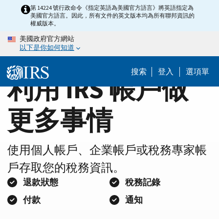
Home
Skip
第 14224 號行政命令《指定英語為美國官方語言》將英語指定為
美國官方語言。因此，所有文件的英文版本均為所有聯邦資訊的
to
Page
權威版本。
main
美國政府官方網站
content
以下是你如何知道
搜索
登入
選項單
利用 IRS 帳戶做
更多事情
使用個人帳戶、企業帳戶或稅務專家帳
戶存取您的稅務資訊。
退款狀態
稅務記錄
付款
通知