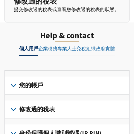
修改過的稅表
提交修改過的稅表或查看您修改過的稅表的狀態。
Help & contact
個人用戶
企業
稅務專業人士
免稅組織
政府實體
您的帳戶
登
入
修改過的稅表
或
建
提
立
交
身份保護個人識別號碼 (IP PIN)