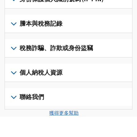
帳
修
戶
改
若
(英
過
要
謄本與稅務記錄
文)
，
的
取
即
稅
得
可
若
表
，
IP
在
要
稅務詐騙、詐欺或身份盜竊
以
PIN，
一
查
修
請
個
閱
改
如
登
統
您
您
果
個人納稅人資源
入
一
的
納
您
或
的
稅
稅
懷
建
前
平
務
申
疑
立
往
聯絡我們
台
記
報
有
一
個
集
錄
表
稅
個
人
您
中
與
獲得更多幫助
中
務
帳
稅
可
訪
謄
的
詐
戶
務
以
問
本，
錯
騙、
(英
申
透
並
請