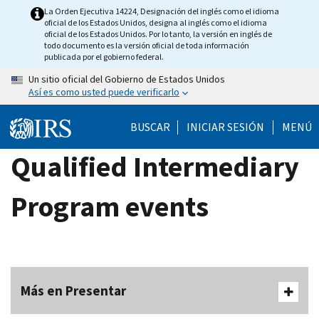
Skip
La Orden Ejecutiva 14224, Designación del inglés como el idioma
oficial de los Estados Unidos, designa al inglés como el idioma
to
oficial de los Estados Unidos. Por lo tanto, la versión en inglés de
main
todo documento es la versión oficial de toda información
publicada por el gobierno federal.
content
Un sitio oficial del Gobierno de Estados Unidos
Así es como usted puede verificarlo
BUSCAR
INICIAR SESIÓN
MENÚ
Qualified Intermediary
Program events
Más en Presentar