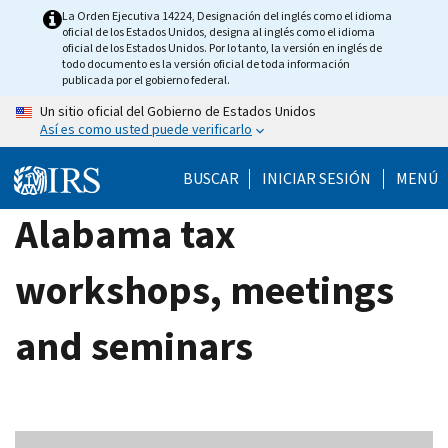
Skip
La Orden Ejecutiva 14224, Designación del inglés como el idioma
oficial de los Estados Unidos, designa al inglés como el idioma
to
oficial de los Estados Unidos. Por lo tanto, la versión en inglés de
main
todo documento es la versión oficial de toda información
publicada por el gobierno federal.
content
Un sitio oficial del Gobierno de Estados Unidos
Así es como usted puede verificarlo
BUSCAR
INICIAR SESIÓN
MENÚ
Alabama tax
workshops, meetings
and seminars