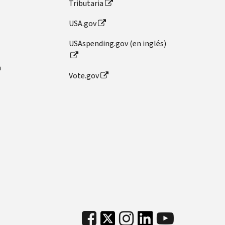
Tributaria
USA.gov
USAspending.gov (en inglés)
n
Vote.gov