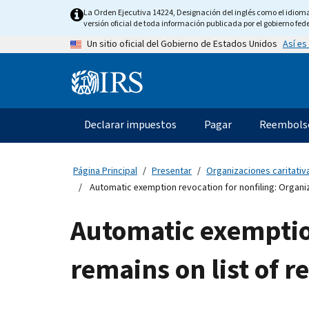
Skip
La Orden Ejecutiva 14224, Designación del inglés como el idioma o
to
versión oficial de toda información publicada por el gobierno fede
main
Así es
Un sitio oficial del Gobierno de Estados Unidos
content
Information
Menu
Declarar impuestos
Pagar
Reembols
Navegación
principal
Página Principal
Presentar
Organizaciones caritativa
Automatic exemption revocation for nonfiling: Organiz
Automatic exemption
remains on list of 