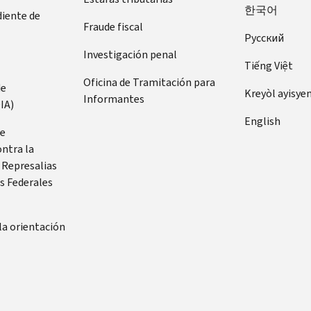
한국어
diente de
Fraude fiscal
Pусский
Investigación penal
Tiếng Việt
Oficina de Tramitación para
de
Kreyòl ayisye
Informantes
IA)
English
de
ontra la
 Represalias
s Federales
la orientación