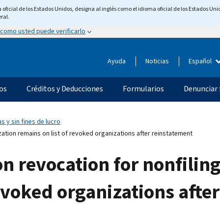
ficial de los Estados Unidos, designa al inglés como el idioma oficial de los Estados Unid
ral.
 como usted puede verificarlo
Ayuda
Noticias
Español
os
Créditos y Deducciones
Formularios
Denunciar 
s y sin fines de lucro
ation remains on list of revoked organizations after reinstatement
 revocation for nonfiling
revoked organizations afte