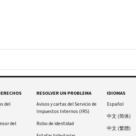
DERECHOS
RESOLVER UN PROBLEMA
IDIOMAS
s del
Avisos y cartas del Servicio de
Español
Impuestos Internos (IRS)
中文 (简体)
ensor del
Robo de identidad
中文 (繁體)
Estafas tributarias