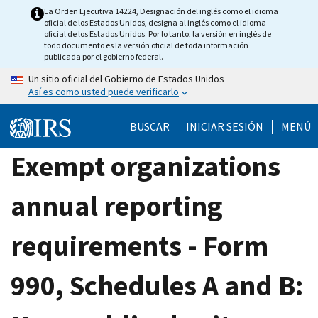
Skip
La Orden Ejecutiva 14224, Designación del inglés como el idioma
oficial de los Estados Unidos, designa al inglés como el idioma
to
oficial de los Estados Unidos. Por lo tanto, la versión en inglés de
main
todo documento es la versión oficial de toda información
publicada por el gobierno federal.
content
Un sitio oficial del Gobierno de Estados Unidos
Así es como usted puede verificarlo
BUSCAR
INICIAR SESIÓN
MENÚ
Exempt organizations
annual reporting
requirements - Form
990, Schedules A and B: