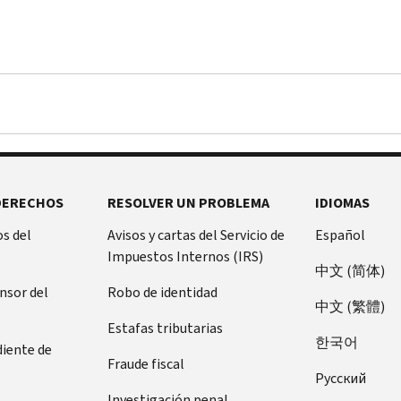
DERECHOS
RESOLVER UN PROBLEMA
IDIOMAS
s del
Avisos y cartas del Servicio de
Español
Impuestos Internos (IRS)
中文 (简体)
ensor del
Robo de identidad
中文 (繁體)
Estafas tributarias
한국어
diente de
Fraude fiscal
Pусский
Investigación penal