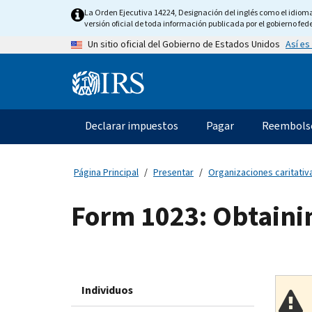
Skip
La Orden Ejecutiva 14224, Designación del inglés como el idioma o
to
versión oficial de toda información publicada por el gobierno fede
main
Así es
Un sitio oficial del Gobierno de Estados Unidos
content
Information
Menu
Declarar impuestos
Pagar
Reembols
Navegación
principal
Página Principal
Presentar
Organizaciones caritativa
Form 1023: Obtaini
Individuos