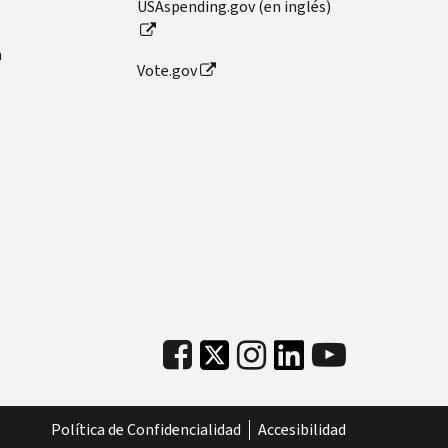
USAspending.gov (en inglés)
n
Vote.gov
Política de Confidencialidad
Accesibilidad