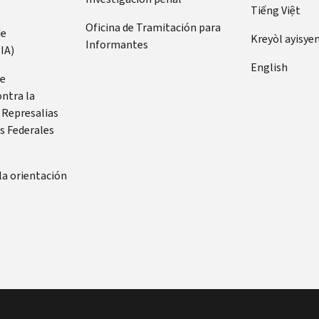
Tiếng Việt
Oficina de Tramitación para
de
Kreyòl ayisye
Informantes
IA)
English
de
ontra la
 Represalias
s Federales
la orientación