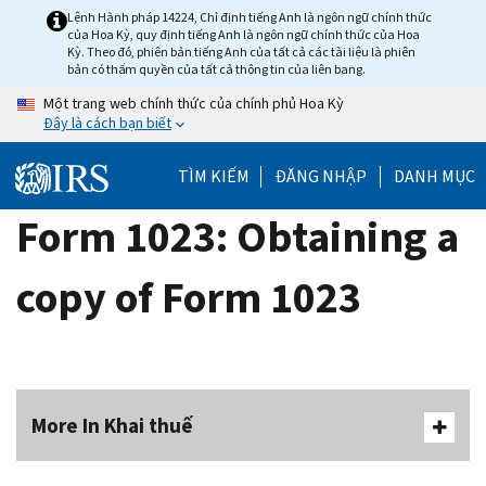
Skip
Lệnh Hành pháp 14224, Chỉ định tiếng Anh là ngôn ngữ chính thức
của Hoa Kỳ, quy định tiếng Anh là ngôn ngữ chính thức của Hoa
to
Kỳ. Theo đó, phiên bản tiếng Anh của tất cả các tài liệu là phiên
main
bản có thẩm quyền của tất cả thông tin của liên bang.
content
Một trang web chính thức của chính phủ Hoa Kỳ
Đây là cách bạn biết
TÌM KIẾM
ĐĂNG NHẬP
DANH MỤC
Form 1023: Obtaining a
copy of Form 1023
More In Khai thuế