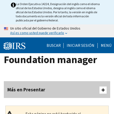
Skip
La Orden Ejecutiva 14224, Designación del inglés como el idioma
oficial de los Estados Unidos, designa al inglés como el idioma
to
oficial de los Estados Unidos. Por lo tanto, la versión en inglés de
main
todo documento es la versión oficial de toda información
publicada por el gobierno federal.
content
Un sitio oficial del Gobierno de Estados Unidos
Así es como usted puede verificarlo
BUSCAR
INICIAR SESIÓN
MENÚ
Foundation manager
Más en Presentar
Esta página no está traducida al