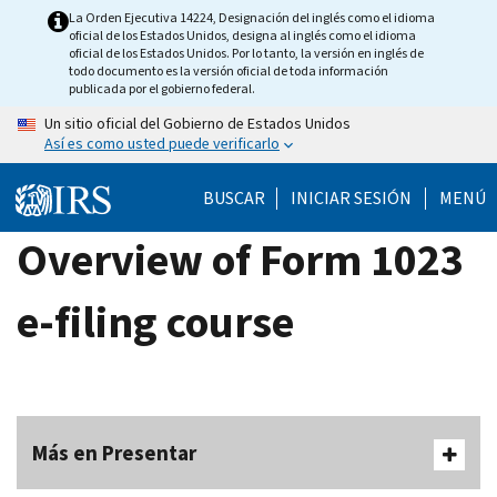
Skip
La Orden Ejecutiva 14224, Designación del inglés como el idioma
oficial de los Estados Unidos, designa al inglés como el idioma
to
oficial de los Estados Unidos. Por lo tanto, la versión en inglés de
main
todo documento es la versión oficial de toda información
publicada por el gobierno federal.
content
Un sitio oficial del Gobierno de Estados Unidos
Así es como usted puede verificarlo
BUSCAR
INICIAR SESIÓN
MENÚ
Overview of Form 1023
e-filing course
Más en Presentar