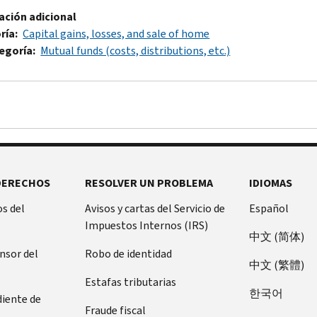
ación adicional
ría
Capital gains, losses, and sale of home
egoría
Mutual funds (costs, distributions, etc.)
DERECHOS
RESOLVER UN PROBLEMA
IDIOMAS
s del
Avisos y cartas del Servicio de
Español
Impuestos Internos (IRS)
中文 (简体)
ensor del
Robo de identidad
中文 (繁體)
Estafas tributarias
한국어
diente de
Fraude fiscal