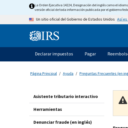
Skip to main content
La Orden Ejecutiva 14224, Designación del inglés como el idioma o
versión oficial de toda información publicada por el gobierno fede
Así es
Un sitio oficial del Gobierno de Estados Unidos
Information Menu
Navegación principal
Declarar impuestos
Pagar
Reembols
Página Principal
Ayuda
Preguntas Frecuentes (en ing
Asistente tributario interactivo
Herramientas
Denunciar fraude (en inglés)
Pregun