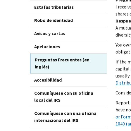
I receiv
Estafas tributarias
shares 
Robo de identidad
Respue
A mutua
Avisos y cartas
diversi
You own
Apelaciones
obligat
Preguntas Frecuentes (en
If the 
inglés)
capital 
usually
Accesibilidad
Distrib
Conside
Comuníquese con su oficina
local del IRS
Report 
have no
Comuníquese con una oficina
or Form
internacional del IRS
1040 (a