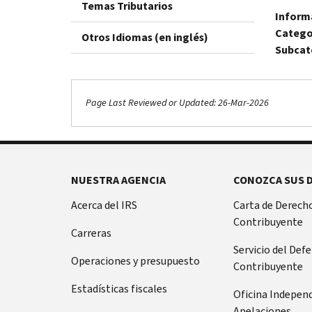
Temas Tributarios
Inform
Catego
Otros Idiomas (en inglés)
Subcat
Page Last Reviewed or Updated: 26-Mar-2026
Footer Navigation
NUESTRA AGENCIA
CONOZCA SUS 
Acerca del IRS
Carta de Derecho
Contribuyente
Carreras
Servicio del Def
Operaciones y presupuesto
Contribuyente
Estadísticas fiscales
Oficina Indepen
Apelaciones