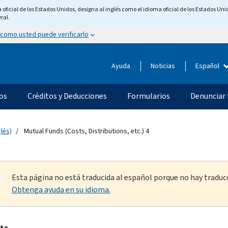
ficial de los Estados Unidos, designa al inglés como el idioma oficial de los Estados Unid
ral.
 como usted puede verificarlo
Ayuda
Noticias
Español
os
Créditos y Deducciones
Formularios
Denunciar 
lés)
Mutual Funds (Costs, Distributions, etc.) 4
Esta página no está traducida al español porque no hay traducc
Obtenga ayuda en su idioma.
ta