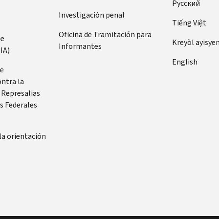
Pусский
Investigación penal
Tiếng Việt
Oficina de Tramitación para
de
Kreyòl ayisye
Informantes
IA)
English
de
ontra la
 Represalias
s Federales
la orientación