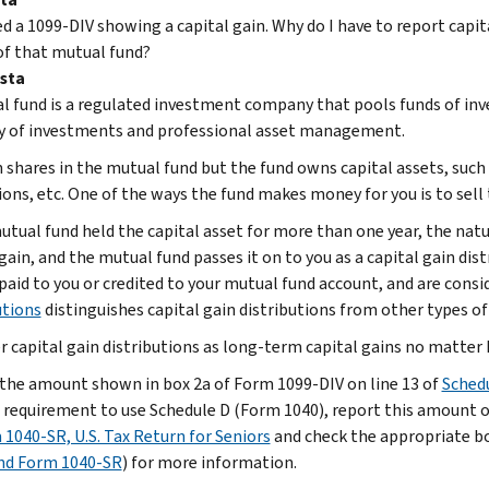
ed a 1099-DIV showing a capital gain. Why do I have to report capit
of that mutual fund?
sta
l fund is a regulated investment company that pools funds of inv
ty of investments and professional asset management.
 shares in the mutual fund but the fund owns capital assets, suc
ions, etc. One of the ways the fund makes money for you is to sell 
mutual fund held the capital asset for more than one year, the natu
gain, and the mutual fund passes it on to you as a capital gain dist
 paid to you or credited to your mutual fund account, and are cons
utions
distinguishes capital gain distributions from other types of
r capital gain distributions as long-term capital gains no matter
the amount shown in box 2a of Form 1099-DIV on line 13 of
Schedu
 requirement to use Schedule D (Form 1040), report this amount o
 1040-SR, U.S. Tax Return for Seniors
and check the appropriate bo
nd Form 1040-SR
) for more information.