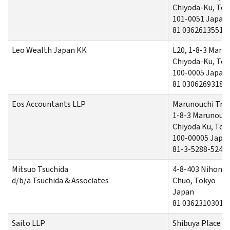
Chiyoda-Ku, To
101-0051 Japan
81 0362613551
Leo Wealth Japan KK
L20, 1-8-3 Maru
Chiyoda-Ku, To
100-0005 Japan
81 03062693184
Eos Accountants LLP
Marunouchi Trus
1-8-3 Marunouch
Chiyoda Ku, Tok
100-00005 Japa
81-3-5288-5241
Mitsuo Tsuchida
4-8-403 Nihonb
d/b/a Tsuchida & Associates
Chuo, Tokyo
Japan
81 0362310301
Saito LLP
Shibuya Place 9t