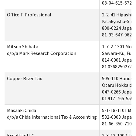
08-04-615-6726
Office T. Professional
2-2-41 Higashi
Kitakyushu-Shi,
800-0224 Japan
81-93-647-0626
Mitsuo Shibata
1-7-2-1301 Mo
d/b/a Mark Research Corporation
Sawara-Ku, Fuk
814-0001 Japan
81 0368250277
Copper River Tax
505-110 Hariusu
Otaru Hokkaido
047-0266 Japan
01 917-765-5590
Masaaki Chida
5-1-18-1101 Mi
d/b/a Chida International Tax & Accounting
532-0003 Japan
81-66-350-7100
Expattax LLC
2-3-12-1002 Tos