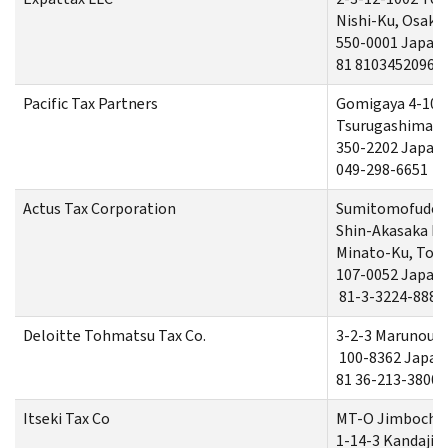
Nishi-Ku, Osaka
550-0001 Japan
81 81034520968
Pacific Tax Partners
Gomigaya 4-105
Tsurugashima-sh
350-2202 Japan
049-298-6651
Actus Tax Corporation
Sumitomofudos
Shin-Akasaka Bui
Minato-Ku, Tok
107-0052 Japan
81-3-3224-8880
Deloitte Tohmatsu Tax Co.
3-2-3 Marunouch
100-8362 Japan
81 36-213-3800
Itseki Tax Co
MT-O Jimbocho
1-14-3 Kandaji