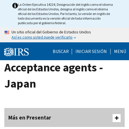
Skip
La Orden Ejecutiva 14224, Designación del inglés como el idioma
oficial de los Estados Unidos, designa al inglés como el idioma
to
oficial de los Estados Unidos. Por lo tanto, la versión en inglés de
main
todo documento es la versión oficial de toda información
publicada por el gobierno federal.
content
Un sitio oficial del Gobierno de Estados Unidos
Así es como usted puede verificarlo
BUSCAR
INICIAR SESIÓN
MENÚ
Acceptance agents -
Japan
Más en Presentar