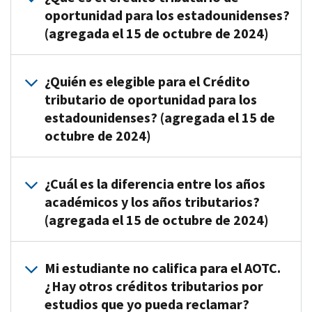
oportunidad para los estadounidenses?
(agregada el 15 de octubre de 2024)
Un
¿Quién es elegible para el Crédito
crédito
tributario de oportunidad para los
por
estadounidenses? (agregada el 15 de
gastos
octubre de 2024)
por
estudios
calificados
Un
¿Cuál es la diferencia entre los años
pagados
estudiante
académicos y los años tributarios?
para
elegible
(agregada el 15 de octubre de 2024)
un
tiene
estudiante
que
elegible
cumplir
Independientemente
Mi estudiante no califica para el AOTC.
durante
al
del
¿Hay otros créditos tributarios por
los
menos
año
estudios que yo pueda reclamar?
primeros
con
académico