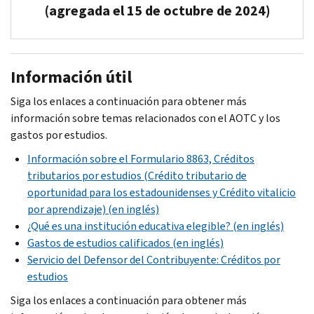
cuatro
(agregada el 15 de octubre de 2024)
los
de
años
siguientes
un
de
requisitos:
estudiante,
Si
educación
usted
usted
No
Información útil
superior.
solo
o
haber
puede
su
Siga los enlaces a continuación para obtener más
reclamado
reclamar
dependiente
información sobre temas relacionados con el AOTC y los
el
el
no
gastos por estudios.
AOTC
AOTC
califica
ni el
Información sobre el Formulario 8863, Créditos
hasta
para
antiguo
tributarios por estudios (Crédito tributario de
cuatro
el
Crédito
oportunidad para los estadounidenses y Crédito vitalicio
años
AOTC,
Hope
por aprendizaje) (en inglés)
tributarios.
es
por
¿Qué es una institución educativa elegible? (en inglés)
posible
más
Las
Gastos de estudios calificados (en inglés)
que
de
escuelas
Servicio del Defensor del Contribuyente: Créditos por
puedan
cuatro
fijan
estudios
calificar
años
el
para
Siga los enlaces a continuación para obtener más
tributarios.
año