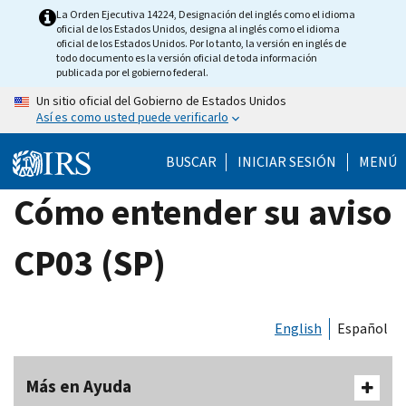
Skip
La Orden Ejecutiva 14224, Designación del inglés como el idioma
oficial de los Estados Unidos, designa al inglés como el idioma
to
oficial de los Estados Unidos. Por lo tanto, la versión en inglés de
main
todo documento es la versión oficial de toda información
publicada por el gobierno federal.
content
Un sitio oficial del Gobierno de Estados Unidos
Así es como usted puede verificarlo
BUSCAR
INICIAR SESIÓN
MENÚ
Cómo entender su aviso
CP03 (SP)
English
Español
Más en Ayuda