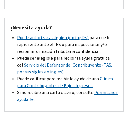
IRS.gov/1040x.
¿
Necesita ayuda?
Puede autorizar a alguien (en inglés)
para que le
represente ante el IRS o para inspeccionar y/o
recibir información tributaria confidencial.
Puede ser elegible para recibir la ayuda gratuita
del
Servicio del Defensor del Contribuyente (TAS,
por sus siglas en inglés)
.
Puede calificar para recibir la ayuda de una
Clínica
para Contribuyentes de Bajos Ingresos
.
Si no recibió una carta o aviso, consulte
Permítanos
ayudarle
.