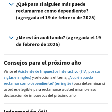
este
¿Qué pasa si alguien más puede
nombre
momento
reclamarme como dependiente?
del
no
contribuyente
(agregada el 19 de febrero de 2025)
necesita
que
tomar
lo
Usted
ninguna
reclamó
necesita
¿Me están auditando? (agregada el 19
medida
como
corregir
de febrero de 2025)
ni
su
su
enviarnos
dependiente.
declaración
ningún
No,
de
Consejos para el próximo año
documento.
no
impuestos
lo
Visite el
Asistente de Impuestos Interactivo (
ITA
, por sus
presentando
estamos
siglas en inglés)
y selecciona el tema, ¿
A quién puedo
el
auditando
reclamar como dependiente? (en inglés)
para determinar si
Formulario
en
usted es elegible para reclamarse a usted mismo en su
1040-
este
declaración de impuestos del próximo año.
X,
momento.
Declaración
Enmendada
Información útil