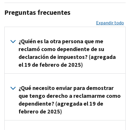
Preguntas frecuentes
Expandir todo
¿Quién es la otra persona que me
reclamó como dependiente de su
declaración de impuestos? (agregada
el 19 de febrero de 2025)
Las
leyes
¿Qué necesito enviar para demostrar
de
que tengo derecho a reclamarme como
divulgación
dependiente? (agregada el 19 de
nos
febrero de 2025)
prohíben
revelar
En
el