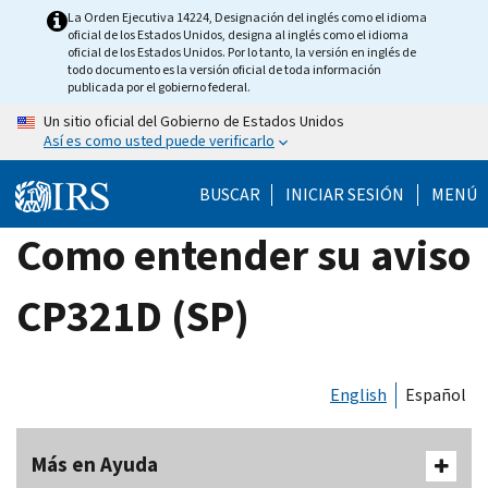
Skip
La Orden Ejecutiva 14224, Designación del inglés como el idioma
oficial de los Estados Unidos, designa al inglés como el idioma
to
oficial de los Estados Unidos. Por lo tanto, la versión en inglés de
main
todo documento es la versión oficial de toda información
publicada por el gobierno federal.
content
Un sitio oficial del Gobierno de Estados Unidos
Así es como usted puede verificarlo
BUSCAR
INICIAR SESIÓN
MENÚ
Como entender su aviso
CP321D (SP)
English
Español
Más en Ayuda