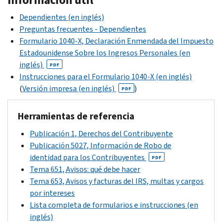
del
Dependientes (en inglés)
Impuesto
Preguntas frecuentes - Dependientes
Estadounidense
Formulario 1040-X, Declaración Enmendada del Impuesto
Sobre
Estadounidense Sobre los Ingresos Personales (en
los
inglés)
Ingresos
PDF
Instrucciones para el Formulario 1040-X (en inglés)
Personales
(
Versión impresa (en inglés)
de
)
PDF
los
Estados
Herramientas de referencia
Unidos.
Publicación 1, Derechos del Contribuyente
Puede
Publicación 5027, Información de Robo de
obtener
identidad para los Contribuyentes
PDF
más
Tema 651, Avisos: qué debe hacer
información
Tema 653, Avisos y facturas del IRS, multas y cargos
sobre
por intereses
este
Lista completa de formularios e instrucciones (en
formulario
inglés)
en