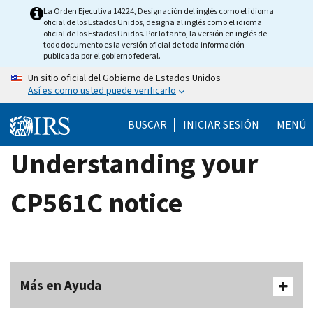
Skip
La Orden Ejecutiva 14224, Designación del inglés como el idioma
oficial de los Estados Unidos, designa al inglés como el idioma
to
oficial de los Estados Unidos. Por lo tanto, la versión en inglés de
main
todo documento es la versión oficial de toda información
publicada por el gobierno federal.
content
Un sitio oficial del Gobierno de Estados Unidos
Así es como usted puede verificarlo
BUSCAR
INICIAR SESIÓN
MENÚ
Understanding your
CP561C notice
Más en Ayuda