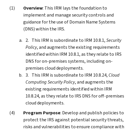
Overview
: This IRM lays the foundation to
implement and manage security controls and
guidance for the use of Domain Name Systems
(DNS) within the IRS.
This IRM is subordinate to IRM 10.8.1,
Security
Policy
, and augments the existing requirements
identified within IRM 10.8.1, as they relate to IRS
DNS for on-premises systems, including on-
premises cloud deployments.
This IRM is subordinate to IRM 10.8.24,
Cloud
Computing Security Policy
, and augments the
existing requirements identified within IRM
10.8.24, as they relate to IRS DNS for off-premises
cloud deployments.
Program Purpose
: Develop and publish policies to
protect the IRS against potential security threats,
risks and vulnerabilities to ensure compliance with