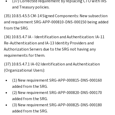
(37) Corrected requirement by replacing CTO with IRS
and Treasury policies.
(35) 10.8.5.4.5.5 CM-14 Signed Components: New subsection
and requirement SRG-APP-000810-DNS-000150 being added
from the SRG.
(36) 10.8.5.4.7 IA - Identification and Authentication: IA-11
Re-Authentication and IA-13 Identity Providers and
Authorization Servers due to the SRG not having any
requirements for them.
(37) 10.8.5.4.7.1 IA-02 Identification and Authentication
(Organizational Users):
(1) New requirement SRG-APP-000815-DNS-000160
added from the SRG.
(2) New requirement SRG-APP-000820-DNS-000170
added from the SRG.
(3) New requirement SRG-APP-000825-DNS-000180
added from the SRG.