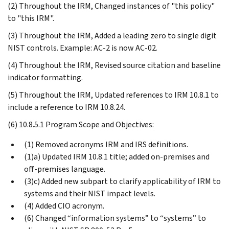
(2) Throughout the IRM, Changed instances of "this policy"
to "this IRM".
(3) Throughout the IRM, Added a leading zero to single digit
NIST controls. Example: AC-2 is now AC-02.
(4) Throughout the IRM, Revised source citation and baseline
indicator formatting.
(5) Throughout the IRM, Updated references to IRM 10.8.1 to
include a reference to IRM 10.8.24.
(6) 10.8.5.1 Program Scope and Objectives:
(1) Removed acronyms IRM and IRS definitions.
(1)a) Updated IRM 10.8.1 title; added on-premises and
off-premises language.
(3)c) Added new subpart to clarify applicability of IRM to
systems and their NIST impact levels.
(4) Added CIO acronym.
(6) Changed “information systems” to “systems” to