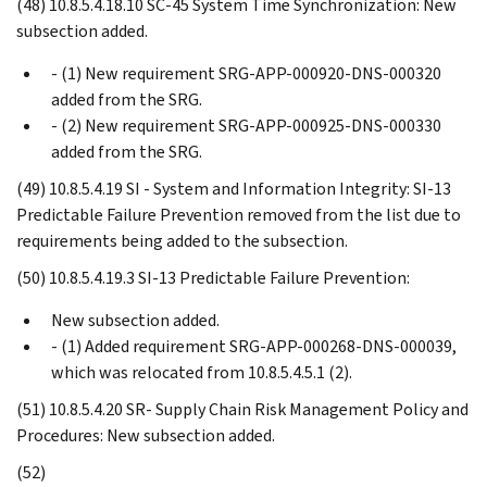
(48) 10.8.5.4.18.10 SC-45 System Time Synchronization: New
subsection added.
- (1) New requirement SRG-APP-000920-DNS-000320
added from the SRG.
- (2) New requirement SRG-APP-000925-DNS-000330
added from the SRG.
(49) 10.8.5.4.19 SI - System and Information Integrity: SI-13
Predictable Failure Prevention removed from the list due to
requirements being added to the subsection.
(50) 10.8.5.4.19.3 SI-13 Predictable Failure Prevention:
New subsection added.
- (1) Added requirement SRG-APP-000268-DNS-000039,
which was relocated from 10.8.5.4.5.1 (2).
(51) 10.8.5.4.20 SR- Supply Chain Risk Management Policy and
Procedures: New subsection added.
(52)