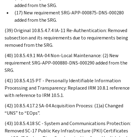
added from the SRG.
(17) New requirement SRG-APP-000875-DNS-000280
added from the SRG.
(39) Original 10.8.5.4.7.4 IA-11 Re-Authentication: Removed
subsection and its requirements due to requirements being
removed from the SRG.
(40) 10.8.5.4.9.1 MA-04 Non-Local Maintenance: (2) New
requirement SRG-APP-000880-DNS-000290 added from the
SRG.
(41) 10.8.5.4.15 PT - Personally Identifiable Information
Processing and Transparency: Replaced IRM 10.8.1 reference
with reference to IRM 10.5.1.
(42) 10.8.5.4.17.2 SA-04 Acquisition Process: (1)a) Changed
“UNS” to “EOps”.
(43) 10.8.5.4.18 SC - System and Communications Protection:
Removed SC-17 Public Key Infrastructure (PKI) Certificates