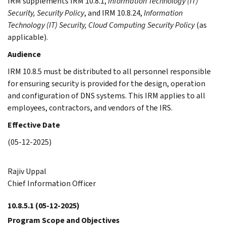
IRM supplements IRM 10.8.1,
Information Technology (IT)
Security, Security Policy
, and IRM 10.8.24,
Information
Technology (IT) Security, Cloud Computing Security Policy
(as
applicable).
Audience
IRM 10.8.5 must be distributed to all personnel responsible
for ensuring security is provided for the design, operation
and configuration of DNS systems. This IRM applies to all
employees, contractors, and vendors of the IRS.
Effective Date
(05-12-2025)
Rajiv Uppal
Chief Information Officer
10.8.5.1
(05-12-2025)
Program Scope and Objectives