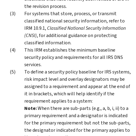
the revision process.
For systems that store, process, or transmit
classified national security information, refer to
IRM 10.9.1,
Classified National Security Information
(CNSI)
, for additional guidance on protecting
classified information.
This IRM establishes the minimum baseline
security policy and requirements for all IRS DNS
services.
To define a security policy baseline for IRS systems,
risk impact level and overlay designators may be
assigned to a requirement and appear at the end of
it in brackets, which will help identify if the
requirement applies to a system:
Note:
When there are sub-parts (e.g., a, b, i, ii) to a
primary requirement and a designator is indicated
for the primary requirement but not the sub-parts,
the designator indicated for the primary applies to