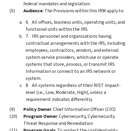
federal mandates and legislation.
Audience
: The Provisions within this IRM apply to:
All offices, business units, operating units, and
functional units within the IRS.
IRS personnel and organizations having
contractual arrangements with the IRS, including
employees, contractors, vendors, and external
system service providers, which use or operate
systems that store, process, or transmit IRS
Information or connect to an IRS network or
system.
All systems regardless of their NIST impact-
level (i.e., Low, Moderate, High), unless a
requirement indicates differently.
Policy Owner
: Chief Information Officer (CIO)
Program Owner
: Cybersecurity, Cybersecurity
Threat Response and Remediation
Program Goals
: To protect the confidentiality,