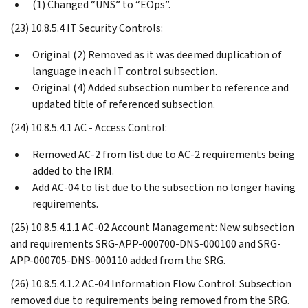
(1) Changed “UNS” to “EOps”.
(23) 10.8.5.4 IT Security Controls:
Original (2) Removed as it was deemed duplication of
language in each IT control subsection.
Original (4) Added subsection number to reference and
updated title of referenced subsection.
(24) 10.8.5.4.1 AC - Access Control:
Removed AC-2 from list due to AC-2 requirements being
added to the IRM.
Add AC-04 to list due to the subsection no longer having
requirements.
(25) 10.8.5.4.1.1 AC-02 Account Management: New subsection
and requirements SRG-APP-000700-DNS-000100 and SRG-
APP-000705-DNS-000110 added from the SRG.
(26) 10.8.5.4.1.2 AC-04 Information Flow Control: Subsection
removed due to requirements being removed from the SRG.