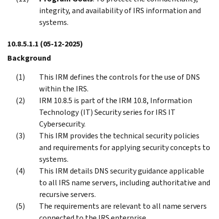
integrity, and availability of IRS information and
systems.
10.8.5.1.1
(05-12-2025)
Background
This IRM defines the controls for the use of DNS
within the IRS.
IRM 10.8.5 is part of the IRM 10.8, Information
Technology (IT) Security series for IRS IT
Cybersecurity.
This IRM provides the technical security policies
and requirements for applying security concepts to
systems.
This IRM details DNS security guidance applicable
to all IRS name servers, including authoritative and
recursive servers.
The requirements are relevant to all name servers
connected to the IRS enterprise.