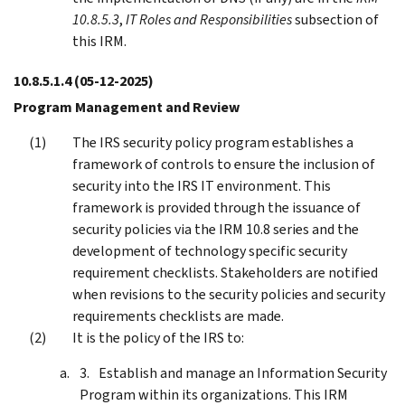
10.8.5.3
,
IT Roles and Responsibilities
subsection of
this IRM.
10.8.5.1.4
(05-12-2025)
Program Management and Review
The IRS security policy program establishes a
framework of controls to ensure the inclusion of
security into the IRS IT environment. This
framework is provided through the issuance of
security policies via the IRM 10.8 series and the
development of technology specific security
requirement checklists. Stakeholders are notified
when revisions to the security policies and security
requirements checklists are made.
It is the policy of the IRS to:
Establish and manage an Information Security
Program within its organizations. This IRM