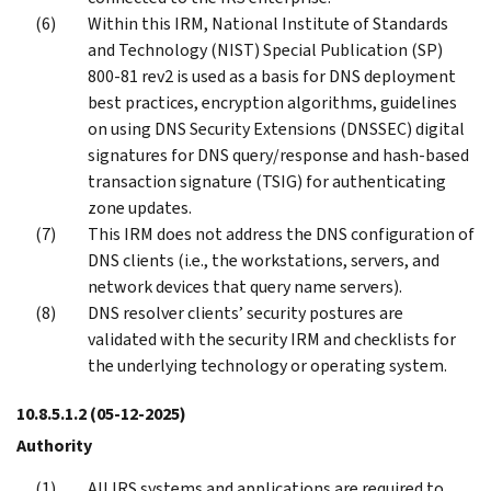
Within this IRM, National Institute of Standards
and Technology (NIST) Special Publication (SP)
800-81 rev2 is used as a basis for DNS deployment
best practices, encryption algorithms, guidelines
on using DNS Security Extensions (DNSSEC) digital
signatures for DNS query/response and hash-based
transaction signature (TSIG) for authenticating
zone updates.
This IRM does not address the DNS configuration of
DNS clients (i.e., the workstations, servers, and
network devices that query name servers).
DNS resolver clients’ security postures are
validated with the security IRM and checklists for
the underlying technology or operating system.
10.8.5.1.2
(05-12-2025)
Authority
All IRS systems and applications are required to