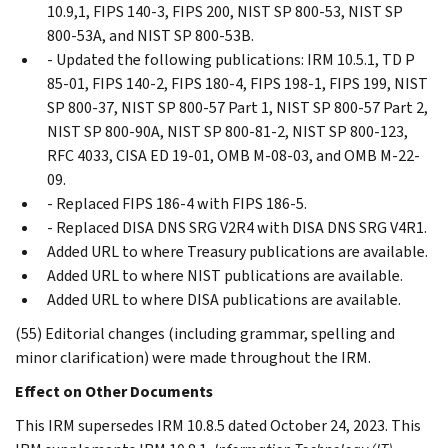
10.9,1, FIPS 140-3, FIPS 200, NIST SP 800-53, NIST SP
800-53A, and NIST SP 800-53B.
- Updated the following publications: IRM 10.5.1, TD P
85-01, FIPS 140-2, FIPS 180-4, FIPS 198-1, FIPS 199, NIST
SP 800-37, NIST SP 800-57 Part 1, NIST SP 800-57 Part 2,
NIST SP 800-90A, NIST SP 800-81-2, NIST SP 800-123,
RFC 4033, CISA ED 19-01, OMB M-08-03, and OMB M-22-
09.
- Replaced FIPS 186-4 with FIPS 186-5.
- Replaced DISA DNS SRG V2R4 with DISA DNS SRG V4R1.
Added URL to where Treasury publications are available.
Added URL to where NIST publications are available.
Added URL to where DISA publications are available.
(55) Editorial changes (including grammar, spelling and
minor clarification) were made throughout the IRM.
Effect on Other Documents
This IRM supersedes IRM 10.8.5 dated October 24, 2023. This