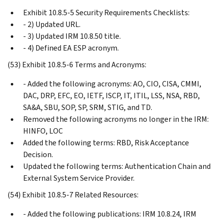
Exhibit 10.8.5-5 Security Requirements Checklists:
- 2) Updated URL.
- 3) Updated IRM 10.8.50 title.
- 4) Defined EA ESP acronym.
(53) Exhibit 10.8.5-6 Terms and Acronyms:
- Added the following acronyms: AO, CIO, CISA, CMMI,
DAC, DRP, EFC, EO, IETF, ISCP, IT, ITIL, LSS, NSA, RBD,
SA&A, SBU, SOP, SP, SRM, STIG, and TD.
Removed the following acronyms no longer in the IRM:
HINFO, LOC
Added the following terms: RBD, Risk Acceptance
Decision.
Updated the following terms: Authentication Chain and
External System Service Provider.
(54) Exhibit 10.8.5-7 Related Resources:
- Added the following publications: IRM 10.8.24, IRM