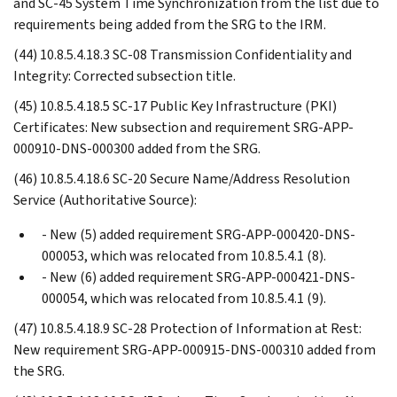
and SC-45 System Time Synchronization from the list due to
requirements being added from the SRG to the IRM.
(44) 10.8.5.4.18.3 SC-08 Transmission Confidentiality and
Integrity: Corrected subsection title.
(45) 10.8.5.4.18.5 SC-17 Public Key Infrastructure (PKI)
Certificates: New subsection and requirement SRG-APP-
000910-DNS-000300 added from the SRG.
(46) 10.8.5.4.18.6 SC-20 Secure Name/Address Resolution
Service (Authoritative Source):
- New (5) added requirement SRG-APP-000420-DNS-
000053, which was relocated from 10.8.5.4.1 (8).
- New (6) added requirement SRG-APP-000421-DNS-
000054, which was relocated from 10.8.5.4.1 (9).
(47) 10.8.5.4.18.9 SC-28 Protection of Information at Rest:
New requirement SRG-APP-000915-DNS-000310 added from
the SRG.