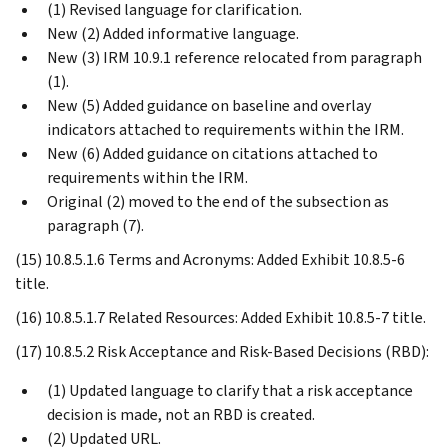
(1) Revised language for clarification.
New (2) Added informative language.
New (3) IRM 10.9.1 reference relocated from paragraph
(1).
New (5) Added guidance on baseline and overlay
indicators attached to requirements within the IRM.
New (6) Added guidance on citations attached to
requirements within the IRM.
Original (2) moved to the end of the subsection as
paragraph (7).
(15) 10.8.5.1.6 Terms and Acronyms: Added Exhibit 10.8.5-6
title.
(16) 10.8.5.1.7 Related Resources: Added Exhibit 10.8.5-7 title.
(17) 10.8.5.2 Risk Acceptance and Risk-Based Decisions (RBD):
(1) Updated language to clarify that a risk acceptance
decision is made, not an RBD is created.
(2) Updated URL.