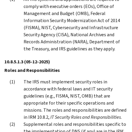
comply with executive orders (EOs), Office of
Management and Budget (OMB), Federal
Information Security Modernization Act of 2014
(FISMA), NIST, Cybersecurity and Infrastructure
Security Agency (CISA), National Archives and
Records Administration (NARA), Department of
the Treasury, and IRS guidelines as they apply.
10.8.5.1.3
(05-12-2025)
Roles and Responsibilities
The IRS must implement security roles in
accordance with federal laws and IT security
guidelines (e.g., FISMA, NIST, OMB) that are
appropriate for their specific operations and
missions. The roles and responsibilities are defined
in IRM 10.8.2,
IT Security Roles and Responsibilities
.
Supplemental roles and responsibilities specific to
the implementation of DNS (if any) are in the
IRM