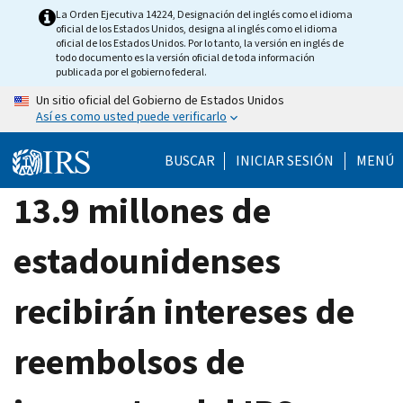
Skip
La Orden Ejecutiva 14224, Designación del inglés como el idioma
oficial de los Estados Unidos, designa al inglés como el idioma
to
oficial de los Estados Unidos. Por lo tanto, la versión en inglés de
main
todo documento es la versión oficial de toda información
publicada por el gobierno federal.
content
Un sitio oficial del Gobierno de Estados Unidos
Así es como usted puede verificarlo
BUSCAR
INICIAR SESIÓN
MENÚ
13.9 millones de
estadounidenses
recibirán intereses de
reembolsos de