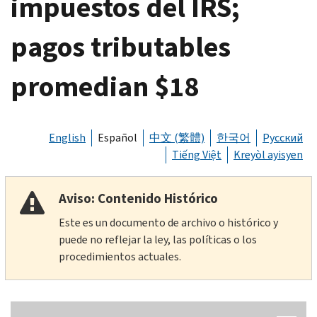
impuestos del IRS;
pagos tributables
promedian $18
English
Español
中文 (繁體)
한국어
Русский
Tiếng Việt
Kreyòl ayisyen
Aviso: Contenido Histórico
Este es un documento de archivo o histórico y
puede no reflejar la ley, las políticas o los
procedimientos actuales.