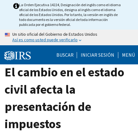
Skip
La Orden Ejecutiva 14224, Designación del inglés como el idioma
oficial de los Estados Unidos, designa al inglés como el idioma
to
oficial de los Estados Unidos. Por lo tanto, la versión en inglés de
main
todo documento es la versión oficial de toda información
publicada por el gobierno federal.
content
Un sitio oficial del Gobierno de Estados Unidos
Así es como usted puede verificarlo
BUSCAR
INICIAR SESIÓN
MENÚ
El cambio en el estado
civil afecta la
presentación de
impuestos