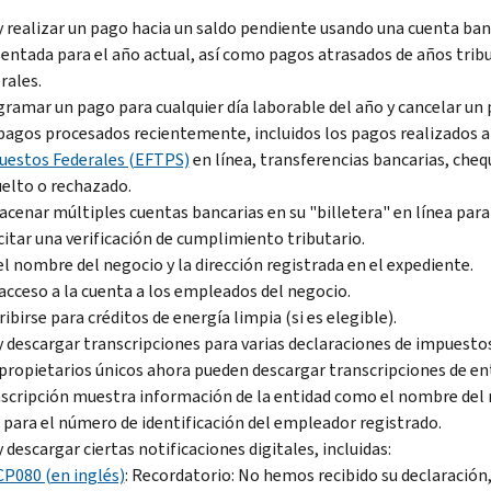
y realizar un pago hacia un saldo pendiente usando una cuenta ban
entada para el año actual, así como pagos atrasados de años trib
rales.
ramar un pago para cualquier día laborable del año y cancelar u
pagos procesados recientemente, incluidos los pagos realizados a
uestos Federales (EFTPS)
en línea, transferencias bancarias, chequ
elto o rechazado.
cenar múltiples cuentas bancarias en su "billetera" en línea par
citar una verificación de cumplimiento tributario.
el nombre del negocio y la dirección registrada en el expediente.
acceso a la cuenta a los empleados del negocio.
ribirse para créditos de energía limpia (si es elegible).
y descargar transcripciones para varias declaraciones de impuest
propietarios únicos ahora pueden descargar transcripciones de en
scripción muestra información de la entidad como el nombre del ne
para el número de identificación del empleador registrado.
y descargar ciertas notificaciones digitales, incluidas:
CP080 (en inglés)
: Recordatorio: No hemos recibido su declaración,