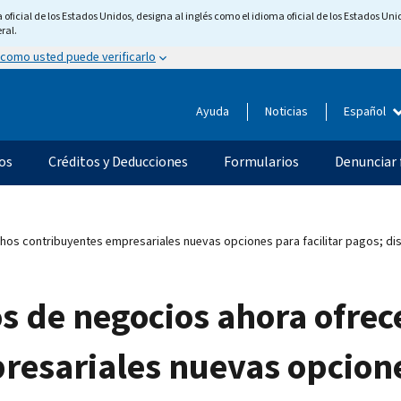
ficial de los Estados Unidos, designa al inglés como el idioma oficial de los Estados Unid
ral.
 como usted puede verificarlo
Ayuda
Noticias
Español
os
Créditos y Deducciones
Formularios
Denunciar 
s contribuyentes empresariales nuevas opciones para facilitar pagos; disp
s de negocios ahora ofre
esariales nuevas opciones