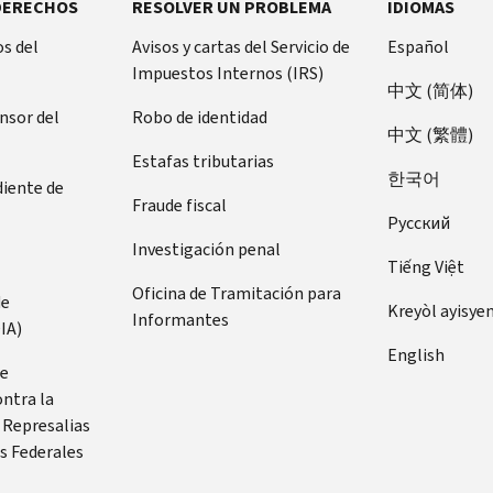
DERECHOS
RESOLVER UN PROBLEMA
IDIOMAS
s del
Avisos y cartas del Servicio de
Español
Impuestos Internos (IRS)
中文 (简体)
ensor del
Robo de identidad
中文 (繁體)
Estafas tributarias
한국어
diente de
Fraude fiscal
Pусский
Investigación penal
Tiếng Việt
Oficina de Tramitación para
de
Kreyòl ayisye
Informantes
IA)
English
de
ontra la
 Represalias
s Federales