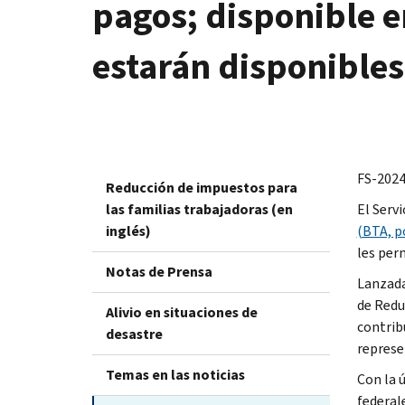
pagos; disponible e
estarán disponibles
FS-2024
Reducción de impuestos para
las familias trabajadoras (en
El Serv
inglés)
(BTA, po
les per
Notas de Prensa
Lanzada 
de Redu
Alivio en situaciones de
contribu
desastre
represe
Temas en las noticias
Con la 
federal