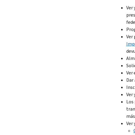
Ver 
pres
fede
Prog
Ver 
Imp
devu
Alma
Soli
Ver 
Dar 
Insc
Ver 
Los 
tran
más 
Ver 