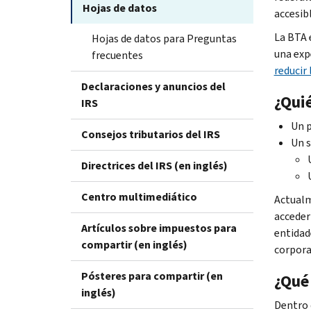
Hojas de datos
accesib
La BTA 
Hojas de datos para Preguntas
una exp
frecuentes
reducir
Declaraciones y anuncios del
¿Qui
IRS
Un p
Consejos tributarios del IRS
Un s
Directrices del IRS (en inglés)
Centro multimediático
Actualm
acceder
Artículos sobre impuestos para
entidad
compartir (en inglés)
corpora
Pósteres para compartir (en
¿Qué
inglés)
Dentro 