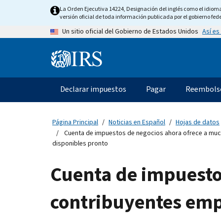
Skip
La Orden Ejecutiva 14224, Designación del inglés como el idioma o
to
versión oficial de toda información publicada por el gobierno fede
main
Así es
Un sitio oficial del Gobierno de Estados Unidos
content
Information
Menu
Declarar impuestos
Pagar
Reembols
Navegación
principal
Página Principal
Noticias en Español
Hojas de datos
Cuenta de impuestos de negocios ahora ofrece a mucho
disponibles pronto
Cuenta de impuesto
contribuyentes empr