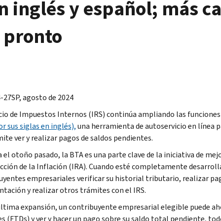
n inglés y español; más ca
 pronto
-27SP, agosto de 2024
icio de Impuestos Internos (IRS) continúa ampliando las funciones
r sus siglas en inglés),
una herramienta de autoservicio en línea p
mite ver y realizar pagos de saldos pendientes.
el otoño pasado, la BTA es una parte clave de la iniciativa de mejo
cción de la Inflación (IRA). Cuando esté completamente desarroll
yentes empresariales verificar su historial tributario, realizar pa
ntación y realizar otros trámites con el IRS.
última expansión, un contribuyente empresarial elegible puede ah
es (FTDs) y ver y hacer un pago sobre su saldo total pendiente, to