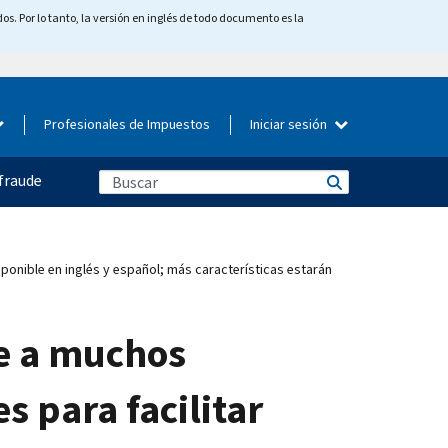
os. Por lo tanto, la versión en inglés de todo documento es la
Profesionales de Impuestos
Iniciar sesión
fraude
onible en inglés y español; más características estarán
ce a muchos
 para facilitar