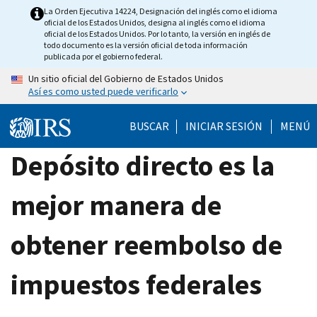
Skip
La Orden Ejecutiva 14224, Designación del inglés como el idioma
oficial de los Estados Unidos, designa al inglés como el idioma
to
oficial de los Estados Unidos. Por lo tanto, la versión en inglés de
main
todo documento es la versión oficial de toda información
publicada por el gobierno federal.
content
Un sitio oficial del Gobierno de Estados Unidos
Así es como usted puede verificarlo
BUSCAR
INICIAR SESIÓN
MENÚ
Depósito directo es la
mejor manera de
obtener reembolso de
impuestos federales